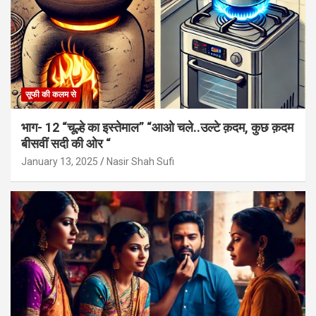
सूफी की कलम से
भाग- 12 “चूल्हे का इस्तेमाल” “आओ चले..उल्टे क़दम, कुछ क़दम
बीसवीं सदी की ओर “
January 13, 2025
Nasir Shah Sufi