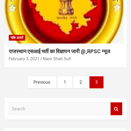
जॉब अलर्ट
राजस्थान एसआई भर्ती का विज्ञापन जारी @,RPSC न्यूज
February 3, 2021
Nasir Shah Sufi
Posts
Previous
1
2
3
navigation
S
e
a
r
c