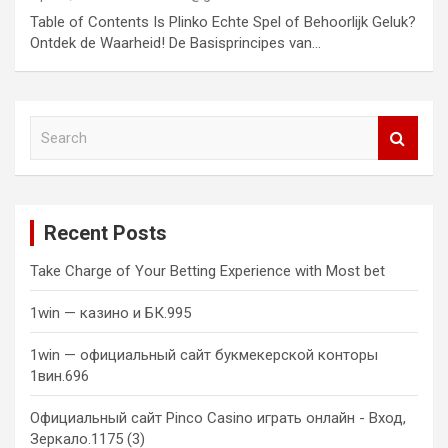
Table of Contents Is Plinko Echte Spel of Behoorlijk Geluk?
Ontdek de Waarheid! De Basisprincipes van…
S
e
a
r
c
Recent Posts
h
Take Charge of Your Betting Experience with Most bet
1win — казино и БК.995
1win — официальный сайт букмекерской конторы
1вин.696
Официальный сайт Pinco Casino играть онлайн - Вход,
Зеркало.1175 (3)