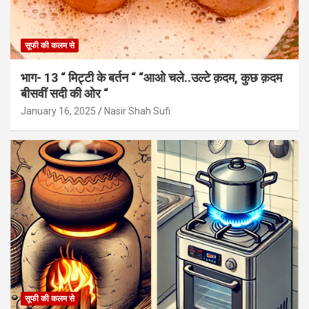
सूफी की कलम से
भाग- 13 “ मिट्टी के बर्तन “ “आओ चले..उल्टे क़दम, कुछ क़दम
बीसवीं सदी की ओर “
January 16, 2025
Nasir Shah Sufi
सूफी की कलम से