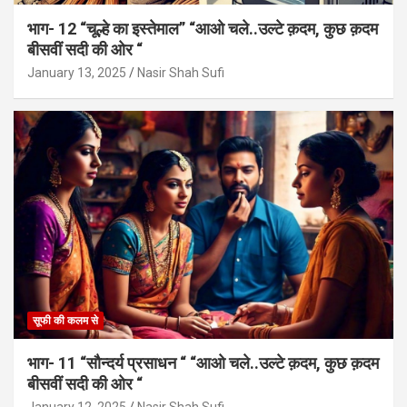
भाग- 12 “चूल्हे का इस्तेमाल” “आओ चले..उल्टे क़दम, कुछ क़दम
बीसवीं सदी की ओर “
January 13, 2025
Nasir Shah Sufi
सूफी की कलम से
भाग- 11 “सौन्दर्य प्रसाधन “ “आओ चले..उल्टे क़दम, कुछ क़दम
बीसवीं सदी की ओर “