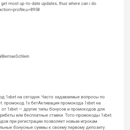
to get most up-to-date updates, thus where can i do
?action=profile;u=8958
illiemaeSchlein
од 1xbet на сегодня. Часто задаваемые вопросы по
et. промокод 1х бетАктивация промокода 1xbet на
от 1xbet — другие типы бонусов и промокодов для
рибеты или бесплатные ставки. Тото-промокоды 1xbet.
одов при регистрации позволяет новым игрокам
ельные бонусные суммы к своему первому депозиту.