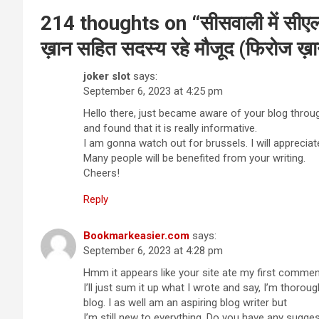
214 thoughts on “
सीसवाली में सीएल
ख़ान सहित सदस्य रहे मौजूद (फिरोज ख़
joker slot
says:
September 6, 2023 at 4:25 pm
Hello there, just became aware of your blog throu
and found that it is really informative.
I am gonna watch out for brussels. I will appreciate
Many people will be benefited from your writing.
Cheers!
Reply
Bookmarkeasier.com
says:
September 6, 2023 at 4:28 pm
Hmm it appears like your site ate my first commen
I’ll just sum it up what I wrote and say, I’m thorou
blog. I as well am an aspiring blog writer but
I’m still new to everything. Do you have any sugge