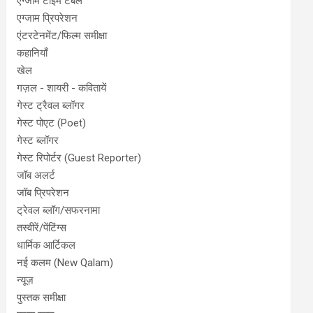
एग्जाम टाइम टेबल
एग्जाम प्रिपरेशन
एंटरटेनमेंट/फिल्म समीक्षा
कहानियाँ
खेल
गज़ल - शायरी - कवितायें
गेस्ट ट्रैवल ब्लॉगर
गेस्ट पोएट (Poet)
गेस्ट ब्लॉगर
गेस्ट रिपोर्टर (Guest Reporter)
जॉब अलर्ट
जॉब प्रिपरेशन
ट्रेवल ब्लॉग/सफरनामा
तस्वीरें/पेंटिंग्स
धार्मिक आर्टिकल
नई कलम (New Qalam)
न्यूज़
पुस्तक समीक्षा