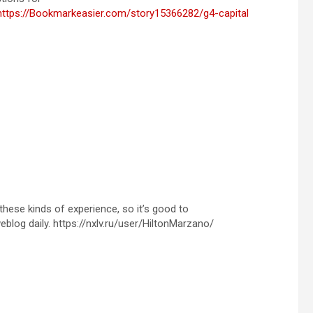
https://Bookmarkeasier.com/story15366282/g4-capital
these kinds of experience, so it’s good to
weblog daily. https://nxlv.ru/user/HiltonMarzano/