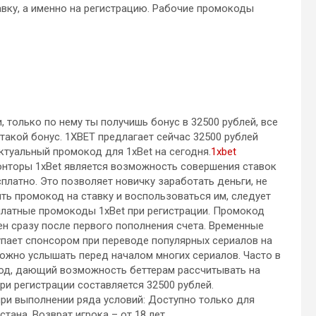
авку, а именно на регистрацию. Рабочие промокоды
 только по нему ты получишь бонус в 32500 рублей, все
такой бонус. 1XBET предлагает сейчас 32500 рублей
туальный промокод для 1xBet на сегодня.
1xbet
нторы 1xBet является возможность совершения ставок
латно. Это позволяет новичку заработать деньги, не
ть промокод на ставку и воспользоваться им, следует
платные промокоды 1xBet при регистрации. Промокод
лен сразу после первого пополнения счета. Временные
упает спонсором при переводе популярных сериалов на
ожно услышать перед началом многих сериалов. Часто в
од, дающий возможность беттерам рассчитывать на
и регистрации составляется 32500 рублей.
и выполнении ряда условий: Доступно только для
тана. Возврат игрока – от 18 лет.