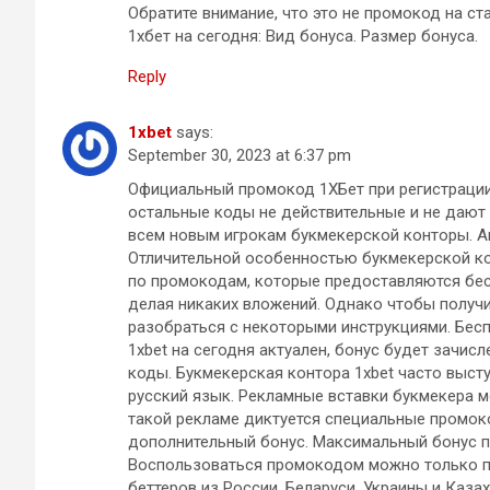
Обратите внимание, что это не промокод на ст
1хбет на сегодня: Вид бонуса. Размер бонуса.
Reply
1xbet
says:
September 30, 2023 at 6:37 pm
Официальный промокод 1ХБет при регистрации,
остальные коды не действительные и не дают 
всем новым игрокам букмекерской конторы. Ак
Отличительной особенностью букмекерской ко
по промокодам, которые предоставляются бесп
делая никаких вложений. Однако чтобы получи
разобраться с некоторыми инструкциями. Бес
1xbet на сегодня актуален, бонус будет зачис
коды. Букмекерская контора 1xbet часто выст
русский язык. Рекламные вставки букмекера м
такой рекламе диктуется специальные промок
дополнительный бонус. Максимальный бонус пр
Воспользоваться промокодом можно только пр
беттеров из России, Беларуси, Украины и Казахс