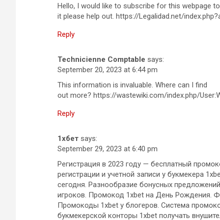
Hello, I would like to subscribe for this webpage 
it please help out. https://Legalidad.net/index.php
Reply
Technicienne Comptable
says:
September 20, 2023 at 6:44 pm
This information is invaluable. Where can I find
out more? https://wastewiki.com/index.php/User:W
Reply
1хбет
says:
September 29, 2023 at 6:40 pm
Регистрация в 2023 году — бесплатный промок
регистрации и учетной записи у букмекера 1xb
сегодня. Разнообразие бонусных предложений 
игроков. Промокод 1xbet на День Рождения. Ф
Промокоды 1xbet у блогеров. Система промок
букмекерской конторы 1xbet получать внушит