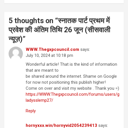
5 thoughts on “
स्नातक पार्ट प्रथम में
प्रवेश की अंतिम तिथि 26 जून (सीसवाली
न्यूज़)
”
WWW.Thegxpcouncil.com
says:
July 10, 2024 at 10:18 pm
Wonderful article! That is the kind of information
that are meant to
be shared around the internet. Shame on Google
for now not positioning this publish higher!
Come on over and visit my website . Thank you =)
https://WWW.Thegxpcouncil.com/forums/users/g
ladysslemp27/
Reply
hornyxxx.win/hornyvid2054239413
says: