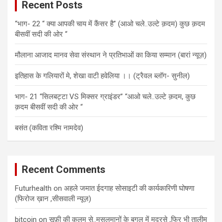
Recent Posts
h
“भाग- 22 “ क्या आपकी चाय में कैंसर है” (आओ चले..उल्टे क़दम) कुछ क़दम
बीसवीं सदी की ओर “
मौलाना आजाद मानव सेवा संस्थान ने प्रतिभाओं का किया सम्मान (बारां न्यूज़)
इतिहास के गलियारों मे, शेखा वाटी हवेलिया ।। (ट्रैवल ब्लॉग- सुनील)
भाग- 21 “सिलबट्टा VS मिक्सर ग्राइंडर” “आओ चले..उल्टे क़दम, कुछ
क़दम बीसवीं सदी की ओर “
बसंत (कविता रश्मि नामदेव)
Recent Comments
Futurhealth
on
अहले जमात ईदगाह सोसाइटी की कार्यकारिणी घोषणा
(फिरोज ख़ान ,सीसवाली न्यूज़)
bitcoin
on
सूफ़ी की क़लम से..मुसलमानों के बगल में मदरसे ,फिर भी तालीम