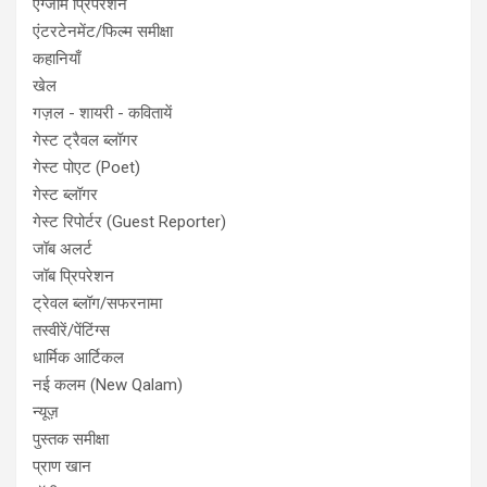
एग्जाम प्रिपरेशन
एंटरटेनमेंट/फिल्म समीक्षा
कहानियाँ
खेल
गज़ल - शायरी - कवितायें
गेस्ट ट्रैवल ब्लॉगर
गेस्ट पोएट (Poet)
गेस्ट ब्लॉगर
गेस्ट रिपोर्टर (Guest Reporter)
जॉब अलर्ट
जॉब प्रिपरेशन
ट्रेवल ब्लॉग/सफरनामा
तस्वीरें/पेंटिंग्स
धार्मिक आर्टिकल
नई कलम (New Qalam)
न्यूज़
पुस्तक समीक्षा
प्राण खान