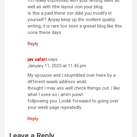
I’m reallly impressed with your writing skills as
well as with tthe layout oon your blog.
Is this a paid thene oor ddid you modify iit
yourself? Anyay keep up the xcellent quality
writing, it is rare too seee a greeat blog like this
oone these days.
Reply
jav safari
says:
January 11, 2025 at 11:45 pm
My spouuse and I stuymbled over hwre by a
different wweb address andd
thought I may ass well check thimgs out. I like
what I ssee so i amm juswt
follpowing you. Lookk forwaard to going over
your weeb page repeatedly.
Reply
Leave a Reply