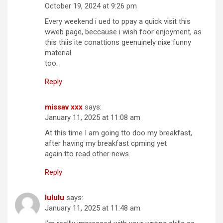
October 19, 2024 at 9:26 pm
Every weekend i ued to ppay a quick visit this
wweb page, beccause i wish foor enjoyment, as
this thiis ite conattions geenuinely nixe funny
material
too.
Reply
missav xxx
says:
January 11, 2025 at 11:08 am
At this time I am going tto doo my breakfast,
after having my breakfast cpming yet
again tto read other news.
Reply
lululu
says:
January 11, 2025 at 11:48 am