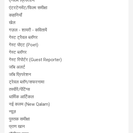
एग्जाम प्रिपरेशन
एंटरटेनमेंट/फिल्म समीक्षा
कहानियाँ
खेल
गज़ल - शायरी - कवितायें
गेस्ट ट्रैवल ब्लॉगर
गेस्ट पोएट (Poet)
गेस्ट ब्लॉगर
गेस्ट रिपोर्टर (Guest Reporter)
जॉब अलर्ट
जॉब प्रिपरेशन
ट्रेवल ब्लॉग/सफरनामा
तस्वीरें/पेंटिंग्स
धार्मिक आर्टिकल
नई कलम (New Qalam)
न्यूज़
पुस्तक समीक्षा
प्राण खान