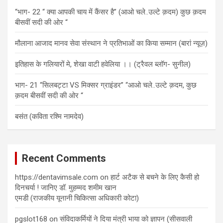
“भाग- 22 “ क्या आपकी चाय में कैंसर है” (आओ चले..उल्टे क़दम) कुछ क़दम
बीसवीं सदी की ओर “
मौलाना आजाद मानव सेवा संस्थान ने प्रतिभाओं का किया सम्मान (बारां न्यूज़)
इतिहास के गलियारों मे, शेखा वाटी हवेलिया ।। (ट्रैवल ब्लॉग- सुनील)
भाग- 21 “सिलबट्टा VS मिक्सर ग्राइंडर” “आओ चले..उल्टे क़दम, कुछ
क़दम बीसवीं सदी की ओर “
बसंत (कविता रश्मि नामदेव)
Recent Comments
https://dentavimsale.com
on
हार्ट अटैक से बचने के लिए कैसी हो
दिनचर्या ! जानिए डॉ. मुहम्मद शमीम खान
एमडी (राजकीय यूनानी चिकित्सा अधिकारी कोटा)
pgslot168
on
संविदाकर्मियों ने दिया मंत्री भाया को ज्ञापन (सीसवाली