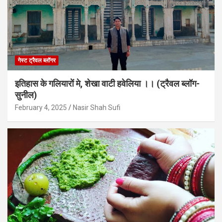
गेस्ट ट्रैवल ब्लॉगर
इतिहास के गलियारों मे, शेखा वाटी हवेलिया ।। (ट्रैवल ब्लॉग-
सुनील)
February 4, 2025
Nasir Shah Sufi