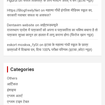
Figurol
on
सफल लोकतंत्र के लिये मतदान अवश् य करें (इटावा न्यूज़)
Https://Blogfreely.Net
on
महात्मा गाँधी इंगलिश मीडियम स्कूल का,
सरकारी नवाचार सफल या असफल?
Dentavim website
on
आईएफडब्ल्यूजे
राजस्थान प्रदेश में पत्रकारों को‌ अपना व पत्रकारिता का भविष्य बचाना है तो
पत्रकार सुरक्षा कानून हर हालात में लागू कराना होगा (फिरोज ख़ान न्यूज़)
eskort moskva_fySt
on
इटावा के महात्मा गांधी स्कूल के छात्र
छात्राओं में दिखाया दम, दिया 100% परीक्षा परिणाम (इटावा ,कोटा न्यूज़)
Categories
Others
आर्टिकल
इंशाइया
एग्जाम अलर्ट
एग्जाम टाइम टेबल