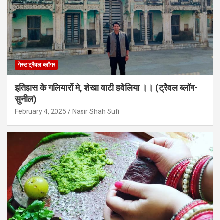
गेस्ट ट्रैवल ब्लॉगर
इतिहास के गलियारों मे, शेखा वाटी हवेलिया ।। (ट्रैवल ब्लॉग-
सुनील)
February 4, 2025
Nasir Shah Sufi