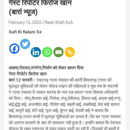
गेस्ट रिपोर्टर फिरोज खान
(बारां न्यूज)
February 12, 2022
Nasir Shah Sufi
Sufi Ki Kalam Se
आवास,पेयजल,मनरेगा,निर्माण को लेकर ज्ञापन दिया
गेस्ट रिपोर्टर फिरोज खान
बारां 12 फरवरी
। नाहरगढ़ ग्राम पंचायत की बस्ती हिम्मतगढ़ टापरा की
मूलभूत सुविधाओं को लेकर सेकंड लाइन की महिलाओं व युवा मंच के सदस्यों
ने ग्राम पंचायत में जाकर सरपंच के नाम एक ज्ञापन ग्राम विकास अधिकारी
को दिया। सोनू,कैलाश बाई, निर्मला, मंजू,देवीलाल, विमला बाई, बादाम बाई,मन्नू
बाई,बुद्धि बाई, अजयोद्या बाई, नीलेश बाई, बबली बाई, लक्ष्मीबाई, मेवा बाई चायना
बाई, कपूरी बाई, बंटी बाई, पूजा बाई, कुंगर बाई, देवकी बाई ने बताया कि
हिम्मतगढ़ टापरा बस्ती में मूलभूत सुविधाओं का अभाव है।कि बार ग्राम पंचायत
को अवगत करवाने के बाद भी समाधान नही हुआ है। इन्होंने बताया कि पेयजल
योजना के तहत नाहरगढ से पाइप लाइन डाली जा रही है।जिसको भी बस्ती में