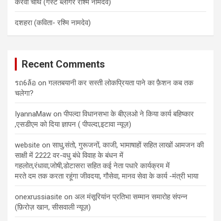
करवा चौथ (गेस्ट ब्लॉगर रश्मि नामदेव)
दशहरा (कविता- रश्मि नामदेव)
Recent Comments
รถ6ล้อ
on
गलतबयानी कर सस्ती लोकप्रियता पाने का फ़ैशन कब तक
चलेगा?
IyannaMaw
on
पीपल्दा विधानसभा के बीएलओ ने किया कार्य बहिष्कार
,एसडीएम को दिया ज्ञापन ( पीपल्दा,इटावा न्यूज़)
website
on
साधु,संतो, गुरूजनों, काजी, भामाषाहों सहित लाखों आमजन की
साक्षी में 2222 वर-वधु बंधे विवाह के बंधन में
गहलोत,रंधावा,जोषी,डोटासरा सहित कई नेता पधारे कार्यक्रम में
मरते दम तक करता रहूंगा जीवदया, गौसेवा, मानव सेवा के कार्य -मंत्री भाया
onexrussiasite
on
अल मंसूरियांन प्रतिभा सम्मान समारोह संपन्न
(फ़िरोज़ खान, सीसवाली न्यूज़)