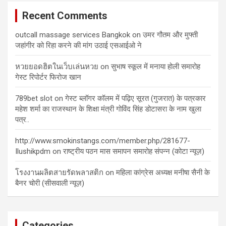
Recent Comments
outcall massage services Bangkok
on
उमर गौतम और मुफ्ती
जहांगीर को रिहा करने की मांग उठाई एसआईओ ने
หวยยอดฮิตในเว็บเล่นหวย
on
सुभाष स्कूल में मनाया होली समारोह
गेस्ट रिपोर्टर फिरोज खान
789bet slot
on
गेस्ट ब्लॉगर कॉलम में पढ़िए सूरत (गुजरात) के पत्रकार
महेश शर्मा का राजस्थान के शिक्षा मंत्री गोविंद सिंह डोटासरा के नाम खुला
पत्र..
http://www.smokinstangs.com/member.php/281677-
Ilushikpdm
on
राष्ट्रीय पठन मास समापन समारोह संपन्न (कोटा न्यूज़)
โรงงานผลิตสายรัดพลาสติก
on
महिला कांग्रेस अध्यक्ष मनीषा सैनी के
बैनर चोरी (सीसवाली न्यूज़)
Categories