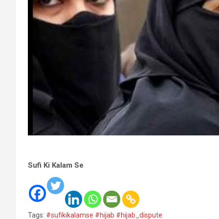
Sufi Ki Kalam Se
Tags:
#sufikikalamse #hijab #hijab_dispute