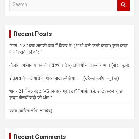
S
e
a
r
c
Recent Posts
h
“भाग- 22 “ क्या आपकी चाय में कैंसर है” (आओ चले..उल्टे क़दम) कुछ क़दम
बीसवीं सदी की ओर “
मौलाना आजाद मानव सेवा संस्थान ने प्रतिभाओं का किया सम्मान (बारां न्यूज़)
इतिहास के गलियारों मे, शेखा वाटी हवेलिया ।। (ट्रैवल ब्लॉग- सुनील)
भाग- 21 “सिलबट्टा VS मिक्सर ग्राइंडर” “आओ चले..उल्टे क़दम, कुछ
क़दम बीसवीं सदी की ओर “
बसंत (कविता रश्मि नामदेव)
Recent Comments