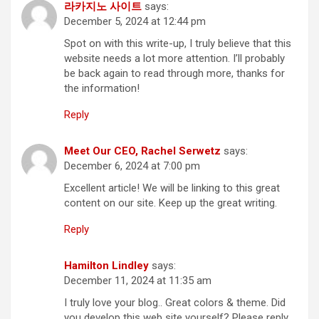
라카지노 사이트
says:
December 5, 2024 at 12:44 pm
Spot on with this write-up, I truly believe that this
website needs a lot more attention. I’ll probably
be back again to read through more, thanks for
the information!
Reply
Meet Our CEO, Rachel Serwetz
says:
December 6, 2024 at 7:00 pm
Excellent article! We will be linking to this great
content on our site. Keep up the great writing.
Reply
Hamilton Lindley
says:
December 11, 2024 at 11:35 am
I truly love your blog.. Great colors & theme. Did
you develop this web site yourself? Please reply