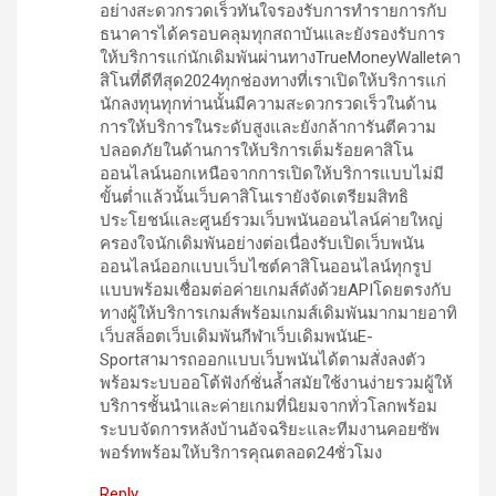
อย่างสะดวกรวดเร็วทันใจรองรับการทำรายการกับ
ธนาคารได้ครอบคลุมทุกสถาบันและยังรองรับการ
ให้บริการแก่นักเดิมพันผ่านทางTrueMoneyWalletคา
สิโนที่ดีทีสุด2024ทุกช่องทางที่เราเปิดให้บริการแก่
นักลงทุนทุกท่านนั้นมีความสะดวกรวดเร็วในด้าน
การให้บริการในระดับสูงและยังกล้าการันตีความ
ปลอดภัยในด้านการให้บริการเต็มร้อยคาสิโน
ออนไลน์นอกเหนือจากการเปิดให้บริการแบบไม่มี
ขั้นต่ำแล้วนั้นเว็บคาสิโนเรายังจัดเตรียมสิทธิ
ประโยชน์และศูนย์รวมเว็บพนันออนไลน์ค่ายใหญ่
ครองใจนักเดิมพันอย่างต่อเนื่องรับเปิดเว็บพนัน
ออนไลน์ออกแบบเว็บไซต์คาสิโนออนไลน์ทุกรูป
แบบพร้อมเชื่อมต่อค่ายเกมส์ดังด้วยAPIโดยตรงกับ
ทางผู้ให้บริการเกมส์พร้อมเกมส์เดิมพันมากมายอาทิ
เว็บสล็อตเว็บเดิมพันกีฬาเว็บเดิมพนันE-
Sportสามารถออกแบบเว็บพนันได้ตามสั่งลงตัว
พร้อมระบบออโต้ฟังก์ชั่นล้ำสมัยใช้งานง่ายรวมผู้ให้
บริการชั้นนำและค่ายเกมที่นิยมจากทั่วโลกพร้อม
ระบบจัดการหลังบ้านอัจฉริยะและทีมงานคอยซัพ
พอร์ทพร้อมให้บริการคุณตลอด24ชั่วโมง
Reply