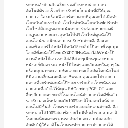
ระบบหลังบ้านอัจฉริยะรวมถึงระบบฝาก-ถอน
อัตโนมัติรวดเร็วบริการรับทำเว็บพนันที่มีให้คุณ
มากกว่าใครพร้อมฟีเจอร์มากมายที่คุณจะได้เมื่อทำ
เว็บพนันกับเรารับทำเว็บไซต์พนันเว็บพนันslotรับทำ
เว็บไซต์ผิดกฏหมายพนันคาบาร่าสลอตหวยของผิ
ดกฏหมายหวยลาวดูหนังโป๊ฟรีเว็บไซต์ดูหนังโป๊
ออนไลน์ยอดนิยมสามารถรับชมผ่านมือถือและ
คอมพิวเตอร์ได้หนังโป๊หนัง18+คลิปโป๊จากทั่วทุกมุม
โลกมีทั้งหนังโป๊ไทยXXXPORNหนังเอวีJAVหนังโป๊
เกาหลีหนังโป๊แนวซาดิสส์หีสวยๆเนียนๆและหมวด
หนังเกย์คัดสรรแต่หนังโป๊ใหม่ๆและอัพเดทในทุกๆวัน
พร้อมคุณภาพความชัดและความเด็ดคัดโดยนักโพส
ที่มีความเงี่ยนและมืออาชีพขอบคุณและโปรดอย่า
พลาดที่จะรับชมหนังโป๊ของเรารับเปิดเว็บพนันรวม
ค่ายเกมชื่อดังไว้ให้คุณ SAGaming,PGSLOT และ
อื่นๆอีกมากมายคาสิโนออนไลน์ฝากถอนไม่มีขั้นต่ำ
รองรับวอลเล็ทปลอดภัย100%คาสิโนออนไลน์ฝาก
ถอนไม่มีขั้นต่ำเว็บตรงรองรับวอลเล็ทเล่นผ่านมือถือ
ระบบออโต้100%สมาชิกง่ายไม่มีขั้นต่ำรวมเกมคาสิ
โนยอดนิยมมาตรฐานระดับสากลความปลอดภัย
อันดับ1ผู้ให้คาสิโนเว็บตรงทำรายการฝากถอนได้