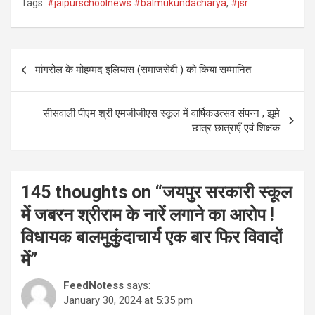
Tags:
#jaipurschoolnews #balmukundacharya
,
#jsr
Post
मांगरोल के मोहम्मद इलियास (समाजसेवी ) को किया सम्मानित
navigation
सीसवाली पीएम श्री एमजीजीएस स्कूल में वार्षिकउत्सव संपन्न , झूमे
छात्र छात्राएँ एवं शिक्षक
145 thoughts on “
जयपुर सरकारी स्कूल
में जबरन श्रीराम के नारें लगाने का आरोप !
विधायक बालमुकुंदाचार्य एक बार फिर विवादों
में
”
FeedNotess
says:
January 30, 2024 at 5:35 pm