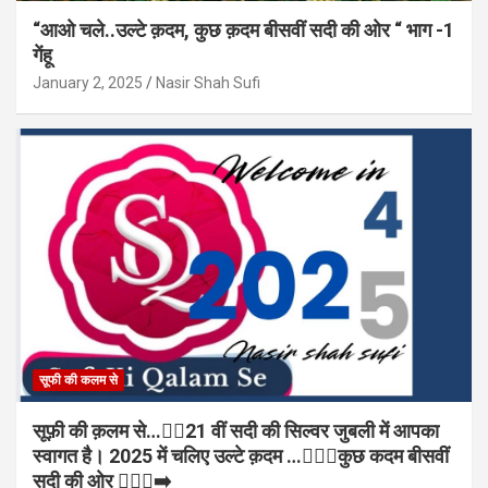
“आओ चले..उल्टे क़दम, कुछ क़दम बीसवीं सदी की ओर “ भाग -1
गेंहू
January 2, 2025
Nasir Shah Sufi
सूफी की कलम से
सूफ़ी की क़लम से…✍🏻21 वीं सदी की सिल्वर जुबली में आपका
स्वागत है। 2025 में चलिए उल्टे क़दम …🏃🏻‍♂️कुछ कदम बीसवीं
सदी की ओर 🏃🏻‍♂️‍➡️