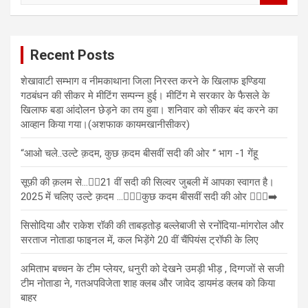
a
r
c
Recent Posts
h
शेखावाटी सम्भाग व नीमकाथाना जिला निरस्त करने के खिलाफ इण्डिया
गठबंधन की सीकर मे मीटिंग सम्पन्न हुई। मीटिंग मे सरकार के फैसले के
खिलाफ बडा आंदोलन छेड़ने का तय हुवा। शनिवार को सीकर बंद करने का
आव्हान किया गया।(अशफाक कायमखानीसीकर)
“आओ चले..उल्टे क़दम, कुछ क़दम बीसवीं सदी की ओर “ भाग -1 गेंहू
सूफ़ी की क़लम से…✍🏻21 वीं सदी की सिल्वर जुबली में आपका स्वागत है।
2025 में चलिए उल्टे क़दम …🏃🏻‍♂️कुछ कदम बीसवीं सदी की ओर 🏃🏻‍♂️‍➡️
सिसोदिया और राकेश रॉकी की ताबड़तोड़ बल्लेबाजी से रनोंदिया-मांगरोल और
सरताज नोताडा फाइनल में, कल भिड़ेंगे 20 वीं चैंपियंस ट्रॉफी के लिए
अमिताभ बच्चन के टीम प्लेयर, धनुरी को देखने उमड़ी भीड़ , दिग्गजों से सजी
टीम नोताडा ने, गतअपविजेता शाह क्लब और जावेद डायमंड क्लब को किया
बाहर