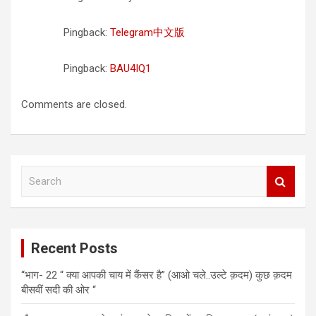
Pingback:
Telegram中文版
Pingback:
BAU4IQ1
Comments are closed.
S
e
a
r
c
Recent Posts
h
“भाग- 22 “ क्या आपकी चाय में कैंसर है” (आओ चले..उल्टे क़दम) कुछ क़दम
बीसवीं सदी की ओर “