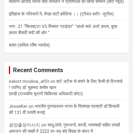
मौलाना आजाद मानव सेवा संस्थान ने प्रतिभाओं का किया सम्मान (बारां न्यूज़)
इतिहास के गलियारों मे, शेखा वाटी हवेलिया ।। (ट्रैवल ब्लॉग- सुनील)
भाग- 21 “सिलबट्टा VS मिक्सर ग्राइंडर” “आओ चले..उल्टे क़दम, कुछ
क़दम बीसवीं सदी की ओर “
बसंत (कविता रश्मि नामदेव)
Recent Comments
eskort moskva_afSt
on
हार्ट अटैक से बचने के लिए कैसी हो दिनचर्या
! जानिए डॉ. मुहम्मद शमीम खान
एमडी (राजकीय यूनानी चिकित्सा अधिकारी कोटा)
JesseKer
on
भारतीय पुस्तकालय जगत के पितामाह पदम्श्री डॉ शियाली
की 131 वीं जयंती मनाई
광양출장마사지
on
साधु,संतो, गुरूजनों, काजी, भामाषाहों सहित लाखों
आमजन की साक्षी में 2222 वर-वधु बंधे विवाह के बंधन में