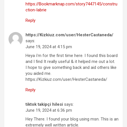
https://Bookmarknap.com/story7447145/constru
ction-labrie
Reply
https://Kizkiuz.com/user/HesterCastaneda/
says:
June 19, 2024 at 4:15 pm
Heya i’m for the first time here. I found this board
and I find It really useful & it helped me out a lot.
I hope to give something back and aid others like
you aided me.
https://Kizkiuz.com/user/HesterCastaneda/
Reply
tiktok takipçi hilesi
says:
June 19, 2024 at 6:36 pm
Hey There. I found your blog using msn. This is an
extremely well written article.