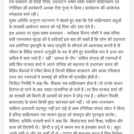
मंच संचालन डॉ वैदेही गौतम, उदघाटन भाषण महेश पंचोली साहित्यकार एवं
रंगीतिका की कार्यकारी अध्यक्ष रीता गुप्ता ने किया | कार्यक्रम की आयोजक
स्नेहलता शर्मा रही |
मुख्य अतिथि अनुराग भटनागर ने बोलते हुए कहा कि ऐसे साहित्यकार बंधुओं
के शताब्दी आयोजन समाज को नई दिशा और दशा देते हैं।
इस अवसर पर मुख्य वक्ता कथाकार - समीक्षक विजय जोशी ने कहा वरिष्ठ
कवि रामस्वरूप मूंदड़ा की ये कविताएँ इस बात की साक्षी हैं कि प्रेम की उदात्तता
जब दार्शनिक पृष्ठभूमि के साथ प्रकृति के सौन्दर्य को आत्मसात् करती है तो
जीवन के विविध सन्दर्भ अनुभूति के पथ से होते हुए वास्तविक रूप में उभर कर
कविता में समा जाते हैं।’ वहीं ‘ आस्था के दीप ‘ कविता संग्रह की रचनाओं में
कवि शिव प्रसाद शर्मा ने अपने परिवेश को सहजता से उभारकर काव्य की
विविध विधाओं में रचित किया है जिनमें शैक्षिक वातावरण और काव्य रसिकता
उभर कर रचनाओं में सच्चाई की सरिता सी प्रवाहित होती है।
जितेंद्र निर्मोही ने कहा कि- शिक्षक जब साहित्यकार होता है।तो उनके कथन
दिवंगत हो जाने के बाद ज्यादा प्रसांगिक हो जाते हैं।स्व शिव प्रसाद शर्मा जी
का शताब्दी वर्ष कितने ही आयामों को सदन में छोड़ गया है। वर्तमान स्थिति
बाजारवाद के समय किसी वृहद सारस्वत कर्म नहीं। जो काम राजस्थान
साहित्य अकादमी उदयपुर नहीं कर पाई वो काम रंगितिका संस्था कोटा ने किया
है वरिष्ठ साहित्यकार राम स्वरूप मूंदड़ा को समादृत और पुरस्कृत करके।
विशिष्ट अतिथि भगवती शर्मा ने कहा कि- शिवप्रसाद शर्मा शिक्षा, साहित्य और
कला की त्रिवेणी थे। हिन्दी व उर्दू में समान रूप से हस्तक्षेप करते थे। बहुत
अच्छे कवि थे और रंग कर्मी भी थे। परंपरा की शुरुआत सरल है किंतु निर्वहन