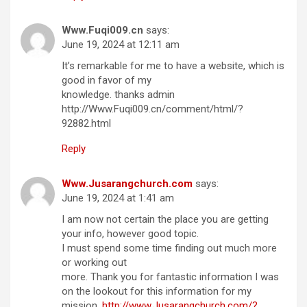
Www.Fuqi009.cn
says:
June 19, 2024 at 12:11 am
It’s remarkable for me to have a website, which is
good in favor of my
knowledge. thanks admin
http://Www.Fuqi009.cn/comment/html/?
92882.html
Reply
Www.Jusarangchurch.com
says:
June 19, 2024 at 1:41 am
I am now not certain the place you are getting
your info, however good topic.
I must spend some time finding out much more
or working out
more. Thank you for fantastic information I was
on the lookout for this information for my
mission.
http://www.Jusarangchurch.com/?