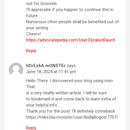
out for brussels.
I’ll appreciate if you happen to continue this in
future.
Numerous other people shall be benefited out of
your writing.
Cheers!
https://advocatepedia.com/User:ElizabetRauch
Reply
hDrEzkA.mONSTEr
says:
June 18, 2024 at 11:41 pm
Hello There. I discovered your blog using msn.
That
is a very neatly written article. I will be sure
to bookmark it and come back to learn extra of
your helpful info.
Thank you for the post. I’ll definitely comeback.
https://Hdrezka.monster/user/BellaBogner7707/
Reply