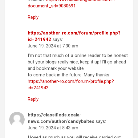
document_srl=9080691
Reply
https://another-ro.com/forum/profile.php?
id=241942
says:
June 19, 2024 at 7:30 am
I’m not that much of a online reader to be honest
but your blogs really nice, keep it up! I’ll go ahead
and bookmark your website
to come back in the future. Many thanks
https://another-ro.com/forum/profile.php?
id=241942
Reply
https://classifieds.ocala-
news.com/author/candybaltes
says:
June 19, 2024 at 8:43 am
I loved as much as you will receive carried out