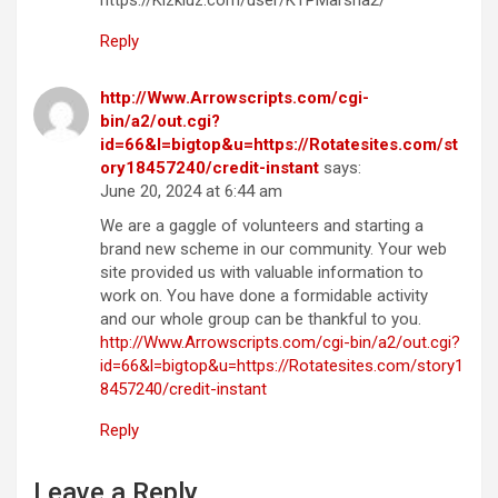
Reply
http://Www.Arrowscripts.com/cgi-
bin/a2/out.cgi?
id=66&l=bigtop&u=https://Rotatesites.com/st
ory18457240/credit-instant
says:
June 20, 2024 at 6:44 am
We are a gaggle of volunteers and starting a
brand new scheme in our community. Your web
site provided us with valuable information to
work on. You have done a formidable activity
and our whole group can be thankful to you.
http://Www.Arrowscripts.com/cgi-bin/a2/out.cgi?
id=66&l=bigtop&u=https://Rotatesites.com/story1
8457240/credit-instant
Reply
Leave a Reply