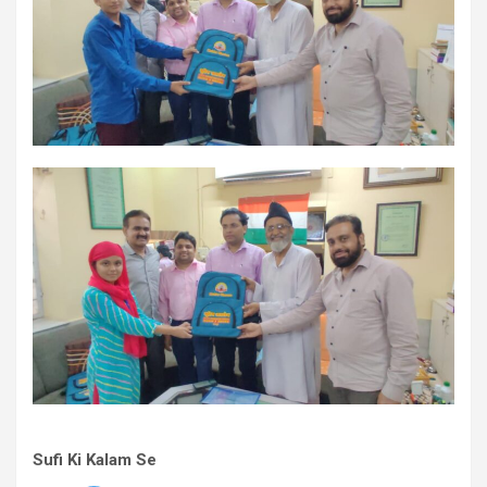
Sufi Ki Kalam Se