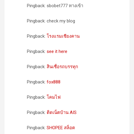
Pingback: sbobet777 ทางเข้า
Pingback: check my blog
Pingback:
โรงแรมเชียงคาน
Pingback:
see it here
Pingback:
สินเชื่อรถบรรทุก
Pingback:
fox888
Pingback:
โคมไฟ
Pingback:
ติดเน็ตบ้าน AIS
Pingback:
SHOPEE สล็อต