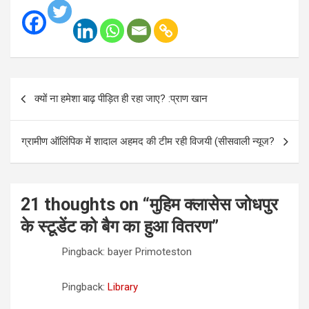
Post
क्यों ना हमेशा बाढ़ पीड़ित ही रहा जाए? :प्राण खान
navigation
ग्रामीण ऑलिंपिक में शादाल अहमद की टीम रही विजयी (सीसवाली न्यूज?
21 thoughts on “
मुहिम क्लासेस जोधपुर
के स्टूडेंट को बैग का हुआ वितरण
”
Pingback: bayer Primoteston
Pingback:
Library