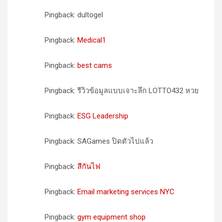
Pingback: dultogel
Pingback:
Medical1
Pingback:
best cams
Pingback: รีวิวข้อมูลแบบเจาะลึก LOTTO432 หวย
Pingback:
ESG Leadership
Pingback: SAGames ปิดตัวไปแล้ว
Pingback:
สีกันไฟ
Pingback:
Email marketing services NYC
Pingback:
gym equipment shop