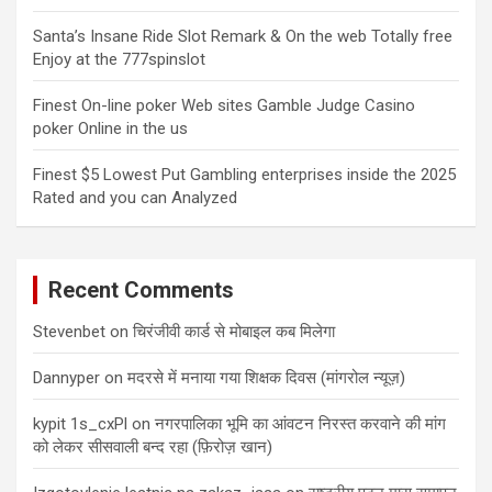
Santa’s Insane Ride Slot Remark & On the web Totally free
Enjoy at the 777spinslot
Finest On-line poker Web sites Gamble Judge Casino
poker Online in the us
Finest $5 Lowest Put Gambling enterprises inside the 2025
Rated and you can Analyzed
Recent Comments
Stevenbet
on
चिरंजीवी कार्ड से मोबाइल कब मिलेगा
Dannyper
on
मदरसे में मनाया गया शिक्षक दिवस (मांगरोल न्यूज़)
kypit 1s_cxPl
on
नगरपालिका भूमि का आंवटन निरस्त करवाने की मांग
को लेकर सीसवाली बन्द रहा (फ़िरोज़ खान)