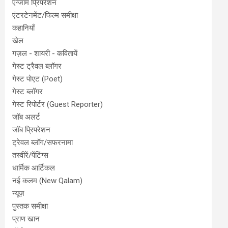
एग्जाम प्रिपरेशन
एंटरटेनमेंट/फिल्म समीक्षा
कहानियाँ
खेल
गज़ल - शायरी - कवितायें
गेस्ट ट्रैवल ब्लॉगर
गेस्ट पोएट (Poet)
गेस्ट ब्लॉगर
गेस्ट रिपोर्टर (Guest Reporter)
जॉब अलर्ट
जॉब प्रिपरेशन
ट्रेवल ब्लॉग/सफरनामा
तस्वीरें/पेंटिंग्स
धार्मिक आर्टिकल
नई कलम (New Qalam)
न्यूज़
पुस्तक समीक्षा
प्राण खान