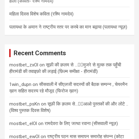
होली (कविता- रश्मि नामदेव)
महिला दिवस विशेष कविता (रश्मि नामदेव)
पलायथा के अमान ने राष्ट्रीय स्तर पर कस्बे का मान बढ़ाया (पलायथा न्यूज़)
Recent Comments
mostbet_zxOl
on
सूफ़ी की क़लम से …✍🏻मुजरे से मुल्क तक पहुँची
हीरामंडी की तवाइफ़ो की लड़ाई (फ़िल्म समीक्षा - हीरामंडी)
1win_dupn
on
सीसवाली में सीएलजी सदस्यों की बैठक सम्पन्न , चेयरमैन
ख़ान सहित सदस्य रहे मौजूद (फिरोज ख़ान)
mostbet_psKn
on
सूफ़ी कि क़लम से…✍🏻आओ पुस्तकों की और लोटे ..
(विश्व पुस्तक दिवस विशेष)
mostbet_elOl
on
रामदेवरा के लिए जत्था रवाना (सीसवाली न्यूज़)
mostbet_ewOl
on
राष्ट्रीय पठन मास समापन समारोह संपन्न (कोटा