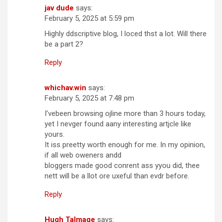
jav dude
says:
February 5, 2025 at 5:59 pm
Highly ddscriptive blog, I loced thst a lot. Will there
be a part 2?
Reply
whichav.win
says:
February 5, 2025 at 7:48 pm
I’vebeen browsing ojline more than 3 hours today,
yet I nevger found aany interesting artjcle like
yours.
It iss preetty worth enough for me. In my opinion,
if all web oweners andd
bloggers made good conrent ass yyou did, thee
nett will be a llot ore uxeful than evdr before.
Reply
Hugh Talmage
says: