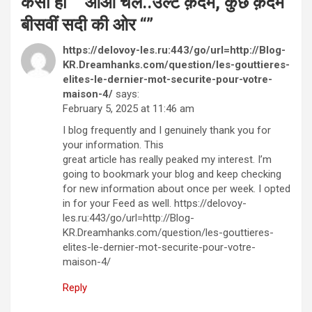
कैसा हो” “आओ चले..उल्टे क़दम, कुछ क़दम
बीसवीं सदी की ओर “
”
https://delovoy-les.ru:443/go/url=http://Blog-
KR.Dreamhanks.com/question/les-gouttieres-
elites-le-dernier-mot-securite-pour-votre-
maison-4/
says:
February 5, 2025 at 11:46 am
I blog frequently and I genuinely thank you for
your information. This
great article has really peaked my interest. I’m
going to bookmark your blog and keep checking
for new information about once per week. I opted
in for your Feed as well. https://delovoy-
les.ru:443/go/url=http://Blog-
KR.Dreamhanks.com/question/les-gouttieres-
elites-le-dernier-mot-securite-pour-votre-
maison-4/
Reply