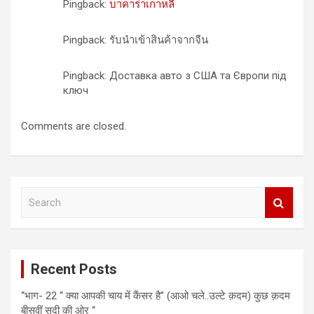
Pingback:
บาคาร่าเกาหลี
Pingback: รับนำเข้าสินค้าจากจีน
Pingback: Доставка авто з США та Європи під
ключ
Comments are closed.
S
e
a
r
c
Recent Posts
h
“भाग- 22 “ क्या आपकी चाय में कैंसर है” (आओ चले..उल्टे क़दम) कुछ क़दम
बीसवीं सदी की ओर “