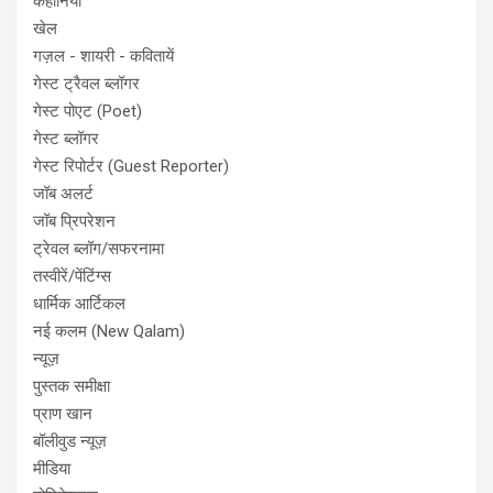
कहानियाँ
खेल
गज़ल - शायरी - कवितायें
गेस्ट ट्रैवल ब्लॉगर
गेस्ट पोएट (Poet)
गेस्ट ब्लॉगर
गेस्ट रिपोर्टर (Guest Reporter)
जॉब अलर्ट
जॉब प्रिपरेशन
ट्रेवल ब्लॉग/सफरनामा
तस्वीरें/पेंटिंग्स
धार्मिक आर्टिकल
नई कलम (New Qalam)
न्यूज़
पुस्तक समीक्षा
प्राण खान
बॉलीवुड न्यूज़
मीडिया