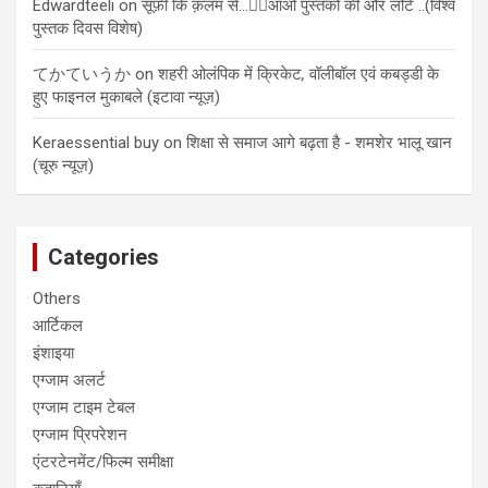
Edwardteeli
on
सूफ़ी कि क़लम से…✍🏻आओ पुस्तकों की और लोटे ..(विश्व
पुस्तक दिवस विशेष)
てかていうか
on
शहरी ओलंपिक में क्रिकेट
,
वॉलीबॉल एवं कबड्डी के
हुए फाइनल मुकाबले (इटावा न्यूज़)
Keraessential buy
on
शिक्षा से समाज आगे बढ़ता है - शमशेर भालू खान
(चूरु न्यूज़)
Categories
Others
आर्टिकल
इंशाइया
एग्जाम अलर्ट
एग्जाम टाइम टेबल
एग्जाम प्रिपरेशन
एंटरटेनमेंट/फिल्म समीक्षा