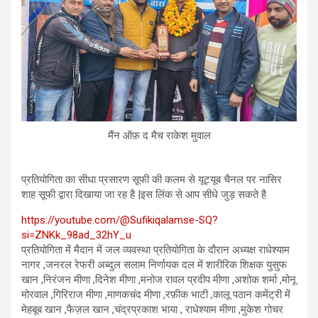
मैंन ऑफ़ द मैच राकेश मुवाल
प्रतियोगिता का सीधा प्रसारण सूफी की कलम से यूट्यूब चैनल पर नासिर
शाह सूफी द्वारा दिखाया जा रह है |इस लिंक से आप सीधे जुड़ सकते है
https://youtube.com/@Sufikiqalamse-SQ?
si=ZNKk_98ad_32hY_u
प्रतियोगिता में मैदान में जल व्यवस्था प्रतियोगिता के दौरान अध्यक्ष राधेश्याम
नागर ,जनरल रेफरी अब्दुल सलाम निर्णायक दल में शारीरिक शिक्षक युसुफ
खान ,निरंजन मीणा ,दिनेश मीणा ,मनोज रावल प्रदीप मीणा ,अशोक शर्मा ,मोनू
मोरवाल ,गिरिराज मीणा ,माणकचंद मीणा ,रफ़ीक भाटी ,कालू पठान कमेंट्री में
मेहबूब खान ,फैज़ल खान ,चंद्रप्रकाश भाया , राधेश्याम मीणा ,मुकेश गोचर