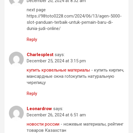
December 20, 2024 at 8:32 am
next page
https://98toto0228.com/2024/06/13/agen-5000-
slot-panduan-terbaik-untuk-pemain-baru-di-
dunia-judi-online/
Reply
Charlesplest
says:
December 25, 2024 at 3:15 pm
купить кровельные материалы
- купить кирпич,
мансардные окна rotoкупить натуральную
черепицу
Reply
Leonardrow
says:
December 26, 2024 at 6:51 am
новости россии
- ножевые материалы, рейтинг
товаров Казахстан