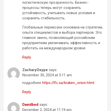
логистическую прозрачность. Бизнес-
процессы теперь могут сохранять
устойчивость, учитывать новые условия и
сохранять стабильность.
Глобальные перевозки основана на стратегии,
опыта специалистов и выбора партнеров. Это
главное звено, позволяющий российским
предприятиям увеличивать эффективность и
работать на международном уровне.
Reply
ZacharyOxype
says:
November 30, 2024 at 5:11 am
подробнее
https://lfc.sa/kraken_onion.html
Reply
Davidbed
says:
December 2, 2024 at 11:19 pm