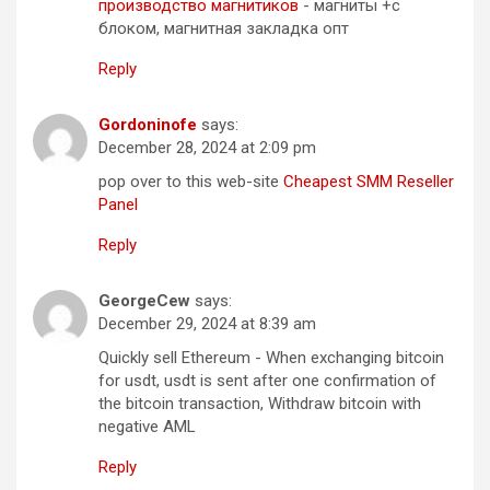
производство магнитиков
- магниты +с
блоком, магнитная закладка опт
Reply
Gordoninofe
says:
December 28, 2024 at 2:09 pm
pop over to this web-site
Cheapest SMM Reseller
Panel
Reply
GeorgeCew
says:
December 29, 2024 at 8:39 am
Quickly sell Ethereum - When exchanging bitcoin
for usdt, usdt is sent after one confirmation of
the bitcoin transaction, Withdraw bitcoin with
negative AML
Reply