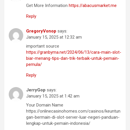
Get More Information
https://abacusmarket.me
Reply
GregoryVonop
says:
January 15, 2025 at 12:32 am
important source
https://granbyma.net/2024/06/13/cara-main-slot-
biar-menang-tips-dan-trik-terbaik-untuk-pemain-
pemula/
Reply
JerryGop
says:
January 15, 2025 at 1:42 am
Your Domain Name
https://onlinecasinohomes.com/casinos/keuntun
gan-bermain-di-slot-server-luar-negeri-panduan-
lengkap-untuk-pemain-indonesia/