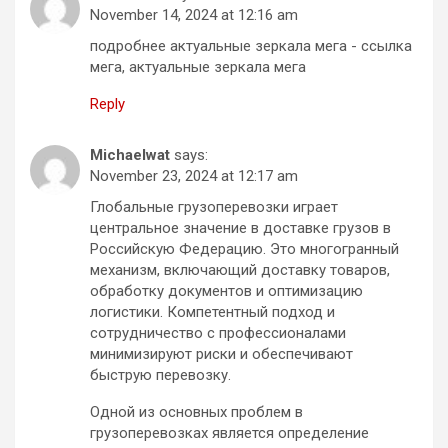
November 14, 2024 at 12:16 am
подробнее актуальные зеркала мега - ссылка
мега, актуальные зеркала мега
Reply
Michaelwat
says:
November 23, 2024 at 12:17 am
Глобальные грузоперевозки играет
центральное значение в доставке грузов в
Российскую Федерацию. Это многогранный
механизм, включающий доставку товаров,
обработку документов и оптимизацию
логистики. Компетентный подход и
сотрудничество с профессионалами
минимизируют риски и обеспечивают
быструю перевозку.
Одной из основных проблем в
грузоперевозках является определение