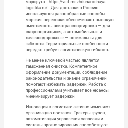
маршрута - https://ved-mezhdunarodnaya-
logistika.ru/ . Для доставки в Россию
используются разнообразные способы:
морские перевозки обеспечивают высокую
вместимость, авиатранспортировка — для
скоропортящихся, а автомобильные и
железнодорожные — оптимальны для
гибкости. Территориальные особенности
нередко требует логистическую гибкость.
Не менее ключевой частью является
таможенная очистка. Компетентное
оформление документации, соблюдение
законодательства и знание ограничений
помогают избежать задержек. Работа с
профессионалами учитывает все нюансы,
минимизирует задержки.
Инновации в логистике активно изменяют
организацию поставок. Трекеры грузов,
автоматизация управления запасами и
системы прогнозирования способствуют