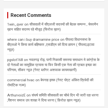
Recent Comments
1win_qver
on
सीसवाली में सीएलजी सदस्यों की बैठक सम्पन्न , चेयरमैन
ख़ान सहित सदस्य रहे मौजूद (फिरोज ख़ान)
where can i buy dramamine price
on
पीपल्दा विधानसभा के
बीएलओ ने किया कार्य बहिष्कार ,एसडीएम को दिया ज्ञापन ( पीपल्दा,इटावा
न्यूज़)
pgslot168
on
नवलगढ़ रोड़, पानी निकासी समस्या समाधान मे कांग्रेस के
दो नेताओं का सामुहिक प्रयास या फिर किसी एक नेता की प्रबल इच्छा का
परिणाम, सीकर न्यूज (गेस्ट ब्लॉगर अशफाक कायमखानी)
commercial hvac
on
बेपनाह इश्क (गेस्ट पोएट अंकित त्रिवेदी की
रोमांटिक नज़्म)
ArthurvoizE
on
संघर्ष समिति सीसवाली का चौथे दिन भी जारी रहा धरना
,पैंशनर समाज उप शाखा ने दिया धरना ( फ़िरोज़ ख़ान न्यूज़)