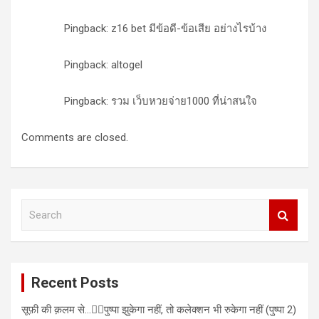
Pingback: z16 bet มีข้อดี-ข้อเสีย อย่างไรบ้าง
Pingback: altogel
Pingback: รวม เว็บหวยจ่าย1000 ที่น่าสนใจ
Comments are closed.
S
e
a
r
c
Recent Posts
h
सूफ़ी की क़लम से…✍🏻पुष्पा झुकेगा नहीं, तो कलेक्शन भी रुकेगा नहीं (पुष्पा 2)