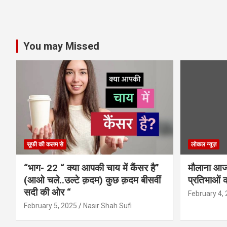
You may Missed
सूफी की कलम से
लोकल न्यूज़
“भाग- 22 “ क्या आपकी चाय में कैंसर है”
मौलाना आजा
(आओ चले..उल्टे क़दम) कुछ क़दम बीसवीं
प्रतिभाओं क
सदी की ओर “
February 4,
February 5, 2025
Nasir Shah Sufi