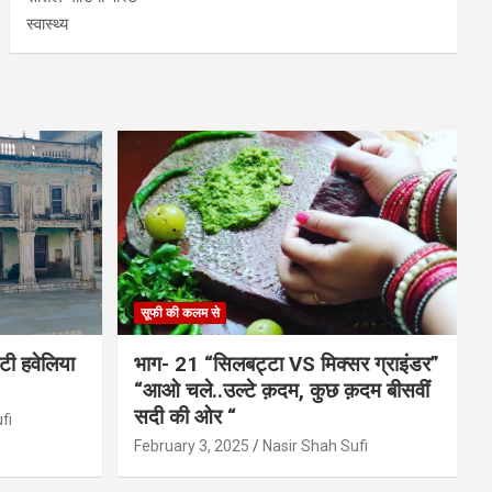
स्वास्थ्य
सूफी की कलम से
ाटी हवेलिया
भाग- 21 “सिलबट्टा VS मिक्सर ग्राइंडर”
“आओ चले..उल्टे क़दम, कुछ क़दम बीसवीं
सदी की ओर “
fi
February 3, 2025
Nasir Shah Sufi