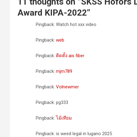
11 thoughts on “
SKSS Hofors D
Award KIPA-2022
”
Pingback: Watch hot xxx video
Pingback:
web
Pingback:
ติดตั้ง ais fiber
Pingback:
mjm789
Pingback:
Volnewmer
Pingback: pg333
Pingback:
ไม้เทียม
Pingback: is weed legal in lugano 2025