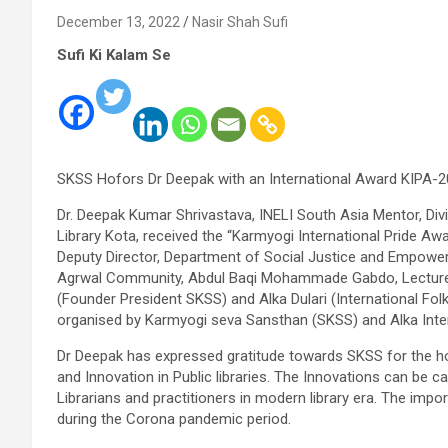
December 13, 2022
Nasir Shah Sufi
Sufi Ki Kalam Se
SKSS Hofors Dr Deepak with an International Award KIPA-
Dr. Deepak Kumar Shrivastava, INELI South Asia Mentor, Divi
Library Kota, received the “Karmyogi International Pride A
Deputy Director, Department of Social Justice and Empower
Agrwal Community, Abdul Baqi Mohammade Gabdo, Lecture L
(Founder President SKSS) and Alka Dulari (International Fol
organised by Karmyogi seva Sansthan (SKSS) and Alka Inter
Dr Deepak has expressed gratitude towards SKSS for the ho
and Innovation in Public libraries. The Innovations can be ca
Librarians and practitioners in modern library era. The impo
during the Corona pandemic period.