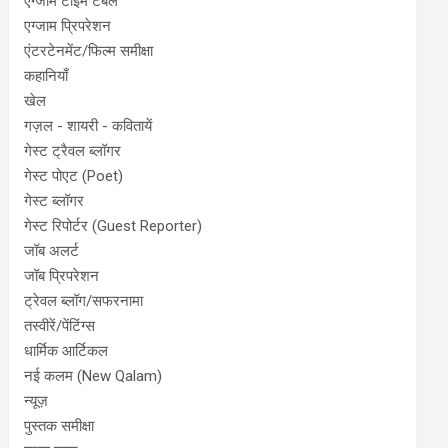
एग्जाम टाइम टेबल
एग्जाम प्रिपरेशन
एंटरटेनमेंट/फिल्म समीक्षा
कहानियाँ
खेल
गज़ल - शायरी - कवितायें
गेस्ट ट्रैवल ब्लॉगर
गेस्ट पोएट (Poet)
गेस्ट ब्लॉगर
गेस्ट रिपोर्टर (Guest Reporter)
जॉब अलर्ट
जॉब प्रिपरेशन
ट्रेवल ब्लॉग/सफरनामा
तस्वीरें/पेंटिंग्स
धार्मिक आर्टिकल
नई कलम (New Qalam)
न्यूज़
पुस्तक समीक्षा