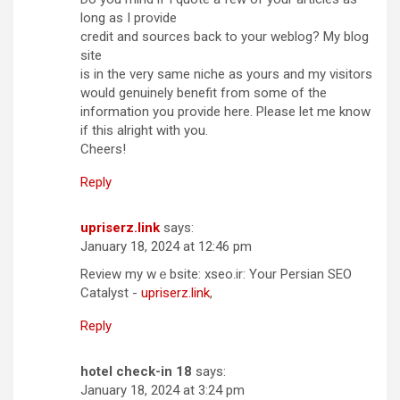
long as I provide
credit and sources back to your weblog? My blog
site
is in the very same niche as yours and my visitors
would genuinely benefit from some of the
information you provide here. Please let me know
if this alright with you.
Cheers!
Reply
upriserz.link
says:
January 18, 2024 at 12:46 pm
Review mу wｅbsite: xseo.іr: Your Persian SEO
Catalyst -
upriserz.link
,
Reply
hotel check-in 18
says:
January 18, 2024 at 3:24 pm