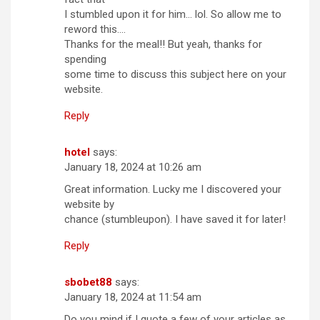
I stumbled upon it for him… lol. So allow me to
reword this….
Thanks for the meal!! But yeah, thanks for
spending
some time to discuss this subject here on your
website.
Reply
hotel
says:
January 18, 2024 at 10:26 am
Great information. Lucky me I discovered your
website by
chance (stumbleupon). I have saved it for later!
Reply
sbobet88
says:
January 18, 2024 at 11:54 am
Do you mind if I quote a few of your articles as