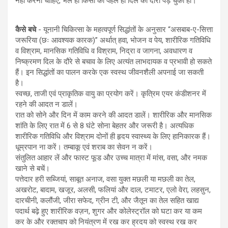
नहीं करनी चाहिए, भले ही किसी को पहले ही दिल का दौरा पड़ चुका हो।
कैसे बचे
- यूनानी चिकित्सा के महत्वपूर्ण सिद्धांतों के अनुसार “असबाब-ए-सित्ता
जरूरिया (छः आवश्यक कारक)” अर्थात् हवा, भोजन व पेय, शारीरिक गतिविधि
व विश्राम, मानसिक गतिविधि व विश्राम, निद्रा व जागना, अवधारण व
निष्क्रमण दिल के दौरे से बचाव के लिए अत्यंत लाभदायक व प्रभावी हो सकते
हैं। इन सिद्धांतों का पालन करके एक स्वस्थ जीवनशैली अपनाई जा सकती
है।
स्वच्छ, ताजी एवं प्राकृतिक वायु का प्रयोग करें। कृत्रिम एयर कंडीशनर में
रहने की आदत न डालें।
रात को सोने और दिन में काम करने की आदत डालें। शारीरिक और मानसिक
शांति के लिए रात में 6 से 8 घंटे सोना बेहतर और जरूरी है। अत्यधिक
शारीरिक गतिविधि और विश्राम दोनों ही हृदय स्वास्थ्य के लिए हानिकारक हैं।
धूम्रपान ना करें। तम्बाकू एवं शराब का सेवन न करें।
संतुलित आहार लें और फास्ट फूड और उच्च मात्रा में मांस, वसा, और नमक
खाने से बचें।
पत्तेदार हरी सब्जियां, साबूत अनाज, वसा युक्त मछली या मछली का तेल,
अखरोट, बादाम, खजूर, अलसी, फलियां और दाल, टमाटर, एलो वेरा, लहसुन,
दारचीनी, कलौंजी, जीरा सफेद, ग्रीन टी, और जैतून का तेल सहित खाद्य
पदार्थ बढ़े हुए शारीरिक वज़न, शुगर और कोलेस्ट्रॉल को घटा कर या कम
कर के और रक्तचाप को नियंत्रण में रख कर ह्रदय को स्वस्थ रख कर