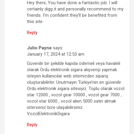
Hey there, You have done a fantastic job. I will
certainly digg it and personally recommend to my
friends. I’m confident they’ll be benefited from
this site.
Reply
Julio Payne
says:
January 17, 2024 at 12:53 am
Güvenilir bir şekilde kapıda ödemeli veya havaleli
olarak Ordu elektronik sigara alışverişi yapmak
isteyen kullanıcılar web sitemizden sipariş
oluşturabilirler. Unutmayın Türkiye’nin en güvenilir
Ordu elektronik sigara sitesiyiz. Toplu olarak vozol
star 12000 , vozol gear 10000 , vozol gear 7000 ,
vozol star 6000 , vozol alien 5000 satın almak
isterseniz bize ulaşabilirsiniz.
VozolElektronikSigara
Reply