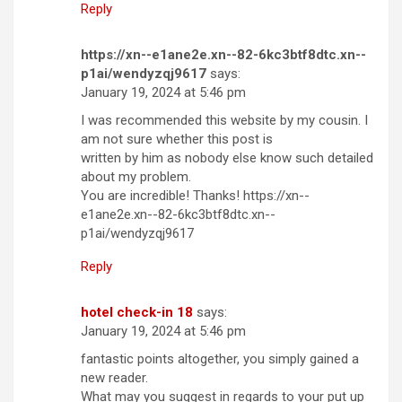
Reply
https://xn--e1ane2e.xn--82-6kc3btf8dtc.xn--
p1ai/wendyzqj9617
says:
January 19, 2024 at 5:46 pm
I was recommended this website by my cousin. I
am not sure whether this post is
written by him as nobody else know such detailed
about my problem.
You are incredible! Thanks! https://xn--
e1ane2e.xn--82-6kc3btf8dtc.xn--
p1ai/wendyzqj9617
Reply
hotel check-in 18
says:
January 19, 2024 at 5:46 pm
fantastic points altogether, you simply gained a
new reader.
What may you suggest in regards to your put up