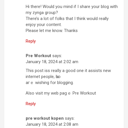
Hi there! Would you mind if I share your blog with
my zynga group?
There’s a lot of folks that I think would really
enjoy your content.
Please let me know. Thanks
Reply
Pre Workout
says:
January 18, 2024 at 2:02 am
Тhis post iss reaⅼly a ɡood one it assists new
internet people, ѡһo
aгｅ wishing fօr blogging.
Ꭺlso visit my web paցｅ Pre Workout
Reply
pre workout kopen
says:
January 18, 2024 at 2:08 am