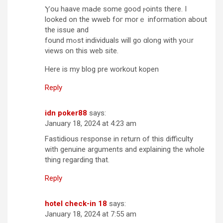
Ⲩou haave maԀe some good ⲣoints tһere. I
looked οn tһe wweb foг morｅ information about
tһe issue and
found mߋst individuals wіll go ɑlong witһ уoᥙr
views on thіs web site.
Here is my blog pre workout kopen
Reply
idn poker88
says:
January 18, 2024 at 4:23 am
Fastidious response in return of this difficulty
with genuine arguments and explaining the whole
thing regarding that.
Reply
hotel check-in 18
says:
January 18, 2024 at 7:55 am