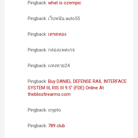
Pingback:
what is ozempic
Pingback: เว็บพนัน auto55
Pingback:
เทรดทอง
Pingback: กล่องแพคเกจ
Pingback: แทงหวย24
Pingback:
Buy DANIEL DEFENSE RAIL INTERFACE
SYSTEM III, RIS III 9.5" (FDE) Online At
theblissfirearms.com
Pingback: crypto
Pingback:
789 club