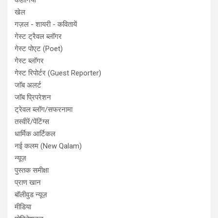
कहानियाँ
खेल
गज़ल - शायरी - कवितायें
गेस्ट ट्रैवल ब्लॉगर
गेस्ट पोएट (Poet)
गेस्ट ब्लॉगर
गेस्ट रिपोर्टर (Guest Reporter)
जॉब अलर्ट
जॉब प्रिपरेशन
ट्रेवल ब्लॉग/सफरनामा
तस्वीरें/पेंटिंग्स
धार्मिक आर्टिकल
नई कलम (New Qalam)
न्यूज़
पुस्तक समीक्षा
प्राण खान
बॉलीवुड न्यूज़
मीडिया