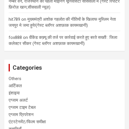
नम्बर वन, राजस्थान की पहली माइनिंग यूनिवर्सिटी सीसवाली में (गेस्ट रिपोर्टर
फ़िरोज़ खान,सीसवाली न्यूज़)
hit789
on
मुख्यमंत्री अशोक गहलोत की नीतियों के खिलाफ मुस्लिम नेता
जयपुर मे जमा हुये!(गेस्ट ब्लॉगर अशफ़ाक कायमखानी)
fox888
on
वीकेंड कफ्र्यू की तर्ज पर कार्रवाई करते हुए बरते सख्ती : जिला
कलेक्टर सीकर (गेस्ट ब्लॉगर अशफ़ाक कायमखानी)
Categories
Others
आर्टिकल
इंशाइया
एग्जाम अलर्ट
एग्जाम टाइम टेबल
एग्जाम प्रिपरेशन
एंटरटेनमेंट/फिल्म समीक्षा