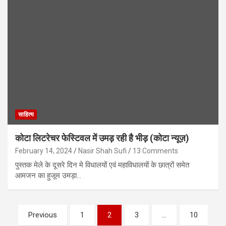
साहित्य
कोटा लिटरेचर फेस्टिवल में उमड़ रही है भीड़ (कोटा न्यूज़)
February 14, 2024
Nasir Shah Sufi
13 Comments
पुस्तक मेले के दूसरे दिन मे विधालयों एवं महाविधालयों के छात्रों समेत
आमजन का हुजूम उमड़ा…
Posts
Previous
1
2
3
…
10