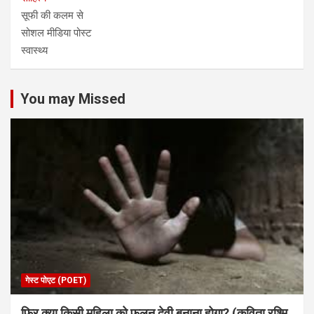
सूफी की कलम से
सोशल मीडिया पोस्ट
स्वास्थ्य
You may Missed
गेस्ट पोएट (POET)
फिर क्या किसी महिला को फूलन देवी बनाना होगा? (कविता रश्मि