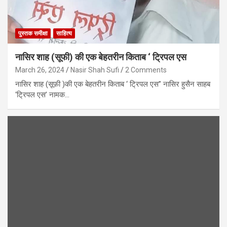
पुस्तक समीक्षा
साहित्य
नासिर शाह (सूफी) की एक बेहतरीन किताब ‘ ट्रिपल एस
March 26, 2024
Nasir Shah Sufi
2 Comments
नासिर शाह (सूफ़ी )की एक बेहतरीन किताब ‘ ट्रिपल एस” नासिर हुसैन साहब
‘ट्रिपल एस’ नामक…