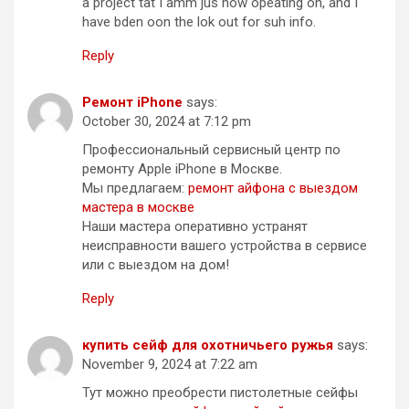
a project tat I amm jus now opeating on, and I
have bden oon the lok out for suh info.
Reply
Ремонт iPhone
says:
October 30, 2024 at 7:12 pm
Профессиональный сервисный центр по
ремонту Apple iPhone в Москве.
Мы предлагаем:
ремонт айфона с выездом
мастера в москве
Наши мастера оперативно устранят
неисправности вашего устройства в сервисе
или с выездом на дом!
Reply
купить сейф для охотничьего ружья
says:
November 9, 2024 at 7:22 am
Тут можно преобрести пистолетные сейфы