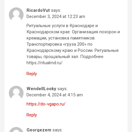
RicardoVut
says:
December 3, 2024 at 12:23 am
Ритуальные услуги в Краснодаре и
Краснодарском крае. Организация похорон и
кремации, установка памятников.
Транспортировка «груза 200» по
Краснодарскому краю и России. Ритуальные
товары, прощальный зал. Подробнее
https://ritualrnd.ru/
Reply
WendellLooky
says:
December 4, 2024 at 4:15 am
https://do-vgapo.ru/
Reply
Georgezem
says: