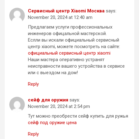
Сервисный центр Xiaomi Москва
says:
November 20, 2024 at 12:40 am
Предлагаем услуги профессиональных
инженеров офицальной мастерской.
Еслли вы искали официальный сервисный
центр xiaomi, можете посмотреть на сайте:
официальный сервисный центр xiaomi
Наши мастера оперативно устранят
неисправности вашего устройства в сервисе
или с выездом на дом!
Reply
сейф для оружия
says:
November 20, 2024 at 2:54 pm
Тут можно преобрести сейф купить для ружья
сейф под оружие цена
Reply