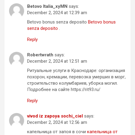
Betovo Italia_xyMN
says:
December 2, 2024 at 12:39 am
Betovo bonus senza deposito
Betovo bonus
senza deposito
.
Reply
Robertwrath
says:
December 2, 2024 at 12:51 am
Ритуальные услуги в Краснодаре: организация
похорон, кремации, перевозка умерших в морг,
строительство колумбариев, уборка могил.
Подробнее на сайте https://rit93.ru/
Reply
vivod iz zapoya sochi_ciel
says:
December 2, 2024 at 12:56 am
капельница от запоя в сочи
капельница от