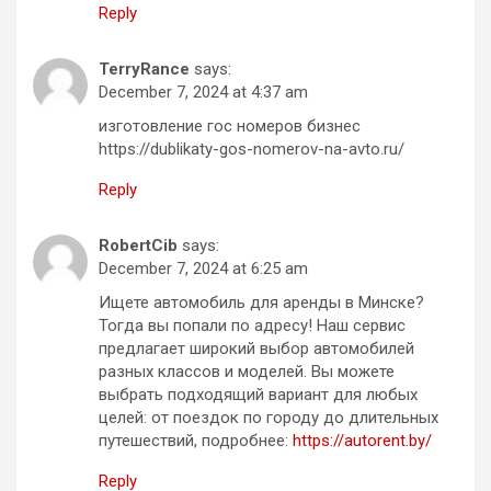
Reply
TerryRance
says:
December 7, 2024 at 4:37 am
изготовление гос номеров бизнес
https://dublikaty-gos-nomerov-na-avto.ru/
Reply
RobertCib
says:
December 7, 2024 at 6:25 am
Ищете автомобиль для аренды в Минске?
Тогда вы попали по адресу! Наш сервис
предлагает широкий выбор автомобилей
разных классов и моделей. Вы можете
выбрать подходящий вариант для любых
целей: от поездок по городу до длительных
путешествий, подробнее:
https://autorent.by/
Reply