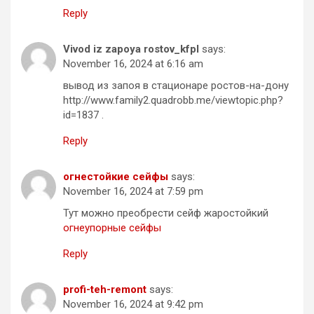
Reply
Vivod iz zapoya rostov_kfpl
says:
November 16, 2024 at 6:16 am
вывод из запоя в стационаре ростов-на-дону
http://www.family2.quadrobb.me/viewtopic.php?
id=1837 .
Reply
огнестойкие сейфы
says:
November 16, 2024 at 7:59 pm
Тут можно преобрести сейф жаростойкий
огнеупорные сейфы
Reply
profi-teh-remont
says:
November 16, 2024 at 9:42 pm