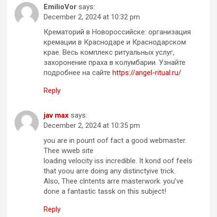
EmilioVor
says:
December 2, 2024 at 10:32 pm
Крематорий в Новороссийске: организация
кремации в Краснодаре и Краснодарском
крае. Весь комплекс ритуальных услуг,
захоронение праха в колумбарии. Узнайте
подробнее на сайте
https://angel-ritual.ru/
Reply
jav max
says:
December 2, 2024 at 10:35 pm
you are in pount oof fact a good webmaster.
Thee wweb site
loading velocity iss incredible. It kond oof feels
that yoou arre doing any distinctyive trick.
Also, Thee clntents arre masterwork. you’ve
done a fantastic tassk on this subject!
Reply