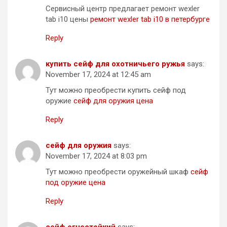
Сервисный центр предлагает ремонт wexler
tab i10 цены
ремонт wexler tab i10 в петербурге
Reply
купить сейф для охотничьего ружья
says:
November 17, 2024 at 12:45 am
Тут можно преобрести купить сейф под
оружие
сейф для оружия цена
Reply
сейф для оружия
says:
November 17, 2024 at 8:03 pm
Тут можно преобрести оружейный шкаф
сейф
под оружие цена
Reply
сейф огнестойкий
says: