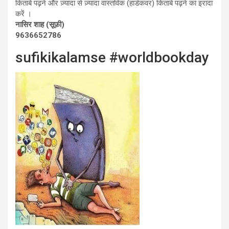
किताबें पढ़ने और ज़्यादा से ज़्यादा वास्तविक (हार्डकवर) किताबें पढ़ने का इरादा
करें ।
नासिर शाह (सूफ़ी)
9636652786
sufikikalamse #worldbookday