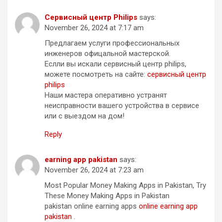
Сервисный центр Philips
says:
November 26, 2024 at 7:17 am
Предлагаем услуги профессиональных
инженеров офицальной мастерской.
Еслли вы искали сервисный центр philips,
можете посмотреть на сайте:
сервисный центр
philips
Наши мастера оперативно устранят
неисправности вашего устройства в сервисе
или с выездом на дом!
Reply
earning app pakistan
says:
November 26, 2024 at 7:23 am
Most Popular Money Making Apps in Pakistan, Try
These Money Making Apps in Pakistan
pakistan online earning apps
online earning app
pakistan
.