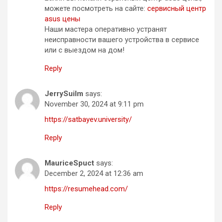
можете посмотреть на сайте:
сервисный центр
asus цены
Наши мастера оперативно устранят
неисправности вашего устройства в сервисе
или с выездом на дом!
Reply
JerrySuilm
says:
November 30, 2024 at 9:11 pm
https://satbayev.university/
Reply
MauriceSpuct
says:
December 2, 2024 at 12:36 am
https://resumehead.com/
Reply