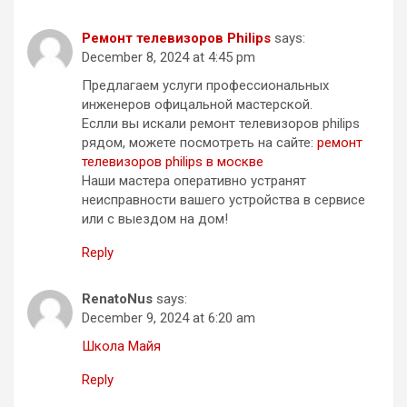
Ремонт телевизоров Philips
says:
December 8, 2024 at 4:45 pm
Предлагаем услуги профессиональных
инженеров офицальной мастерской.
Еслли вы искали ремонт телевизоров philips
рядом, можете посмотреть на сайте:
ремонт
телевизоров philips в москве
Наши мастера оперативно устранят
неисправности вашего устройства в сервисе
или с выездом на дом!
Reply
RenatoNus
says:
December 9, 2024 at 6:20 am
Школа Майя
Reply