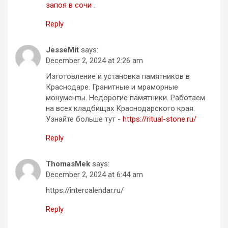
запоя в сочи
.
Reply
JesseMit
says:
December 2, 2024 at 2:26 am
Изготовление и установка памятников в
Краснодаре. Гранитные и мраморные
монументы. Недорогие памятники. Работаем
на всех кладбищах Краснодарского края.
Узнайте больше тут -
https://ritual-stone.ru/
Reply
ThomasMek
says:
December 2, 2024 at 6:44 am
https://intercalendar.ru/
Reply