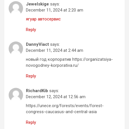
Jewelskige
says:
December 11, 2024 at 2:20 am
ягуар автосервис
Reply
DannyViact
says:
December 11, 2024 at 2:44 am
новый год корпоратив https://organizatsiya-
novogodney-korporativa.ru/
Reply
RichardKib
says:
December 12, 2024 at 12:56 am
https://unece.org/forests/events/forest-
congress-caucasus-and-central-asia
Reply