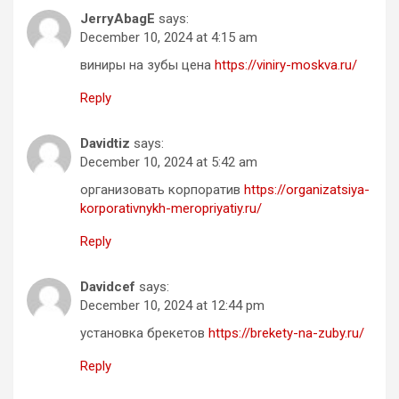
JerryAbagE
says:
December 10, 2024 at 4:15 am
виниры на зубы цена
https://viniry-moskva.ru/
Reply
Davidtiz
says:
December 10, 2024 at 5:42 am
организовать корпоратив
https://organizatsiya-
korporativnykh-meropriyatiy.ru/
Reply
Davidcef
says:
December 10, 2024 at 12:44 pm
установка брекетов
https://brekety-na-zuby.ru/
Reply