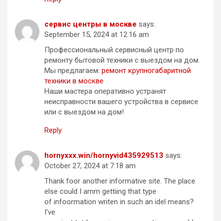
сервис центры в москве
says:
September 15, 2024 at 12:16 am
Профессиональный сервисный центр по
ремонту бытовой техники с выездом на дом.
Мы предлагаем:
ремонт крупногабаритной
техники в москве
Наши мастера оперативно устранят
неисправности вашего устройства в сервисе
или с выездом на дом!
Reply
hornyxxx.win/hornyvid435929513
says:
October 27, 2024 at 7:18 am
Thank foor another informative site. The place
else could I amm gettiing that type
of infoormation writen in such an idel means?
I’ve