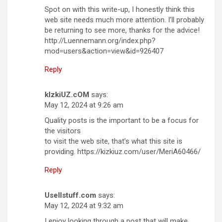
Spot on with this write-up, I honestly think this
web site needs much more attention. I’ll probably
be returning to see more, thanks for the advice!
http://Luennemann.org/index.php?
mod=users&action=view&id=926407
Reply
kIzkiUZ.cOM
says:
May 12, 2024 at 9:26 am
Quality posts is the important to be a focus for
the visitors
to visit the web site, that’s what this site is
providing. https://kizkiuz.com/user/MeriA60466/
Reply
Usellstuff.com
says:
May 12, 2024 at 9:32 am
I enjoy looking through a post that will make