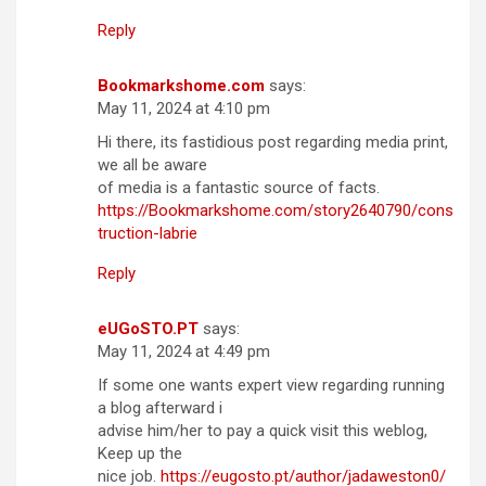
Reply
Bookmarkshome.com
says:
May 11, 2024 at 4:10 pm
Hi there, its fastidious post regarding media print,
we all be aware
of media is a fantastic source of facts.
https://Bookmarkshome.com/story2640790/cons
truction-labrie
Reply
eUGoSTO.PT
says:
May 11, 2024 at 4:49 pm
If some one wants expert view regarding running
a blog afterward i
advise him/her to pay a quick visit this weblog,
Keep up the
nice job.
https://eugosto.pt/author/jadaweston0/