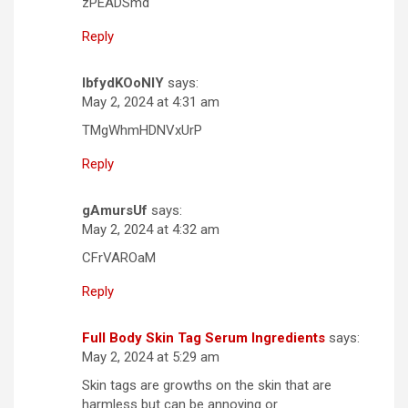
zPEADSmd
Reply
lbfydKOoNIY
says:
May 2, 2024 at 4:31 am
TMgWhmHDNVxUrP
Reply
gAmursUf
says:
May 2, 2024 at 4:32 am
CFrVAROaM
Reply
Full Body Skin Tag Serum Ingredients
says:
May 2, 2024 at 5:29 am
Skin tags are growths on the skin that are
harmless but can be annoying or