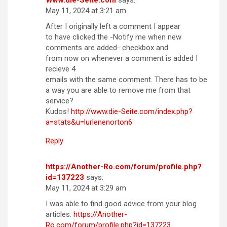
Www.die-Seite.com
says:
May 11, 2024 at 3:21 am
After I originally left a comment I appear
to have clicked the -Notify me when new
comments are added- checkbox and
from now on whenever a comment is added I
recieve 4
emails with the same comment. There has to be
a way you are able to remove me from that
service?
Kudos!
http://www.die-Seite.com/index.php?
a=stats&u=lurlenenorton6
Reply
https://Another-Ro.com/forum/profile.php?
id=137223
says:
May 11, 2024 at 3:29 am
I was able to find good advice from your blog
articles.
https://Another-
Ro.com/forum/profile.php?id=137223