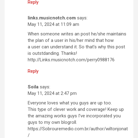
Reply
links.musicnotch.com
says:
May 11, 2024 at 11:09 am
When someone writes an post he/she maintains
the plan of a user in his/her mind that how
a user can understand it. So that’s why this post
is outstdanding. Thanks!
http://Links.musicnotch.com/perry0988176
Reply
Soila
says:
May 11, 2024 at 2:47 pm
Everyone loves what you guys are up too.
This type of clever work and coverage! Keep up
the amazing works guys I’ve incorporated you
guys to my own blogroll.
https://Sobrouremedio.com.br/author/wiltonjonat
/