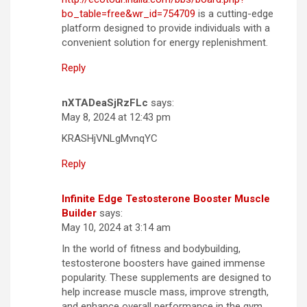
bo_table=free&wr_id=754709
is a cutting-edge
platform designed to provide individuals with a
convenient solution for energy replenishment.
Reply
nXTADeaSjRzFLc
says:
May 8, 2024 at 12:43 pm
KRASHjVNLgMvnqYC
Reply
Infinite Edge Testosterone Booster Muscle
Builder
says:
May 10, 2024 at 3:14 am
In the world of fitness and bodybuilding,
testosterone boosters have gained immense
popularity. These supplements are designed to
help increase muscle mass, improve strength,
and enhance overall performance in the gym.