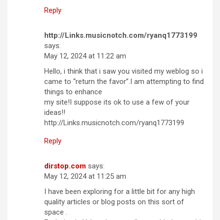
Reply
http://Links.musicnotch.com/ryanq1773199
says:
May 12, 2024 at 11:22 am
Hello, i think that i saw you visited my weblog so i
came to “return the favor”.I am attempting to find
things to enhance
my site!I suppose its ok to use a few of your
ideas!!
http://Links.musicnotch.com/ryanq1773199
Reply
dirstop.com
says:
May 12, 2024 at 11:25 am
I have been exploring for a little bit for any high
quality articles or blog posts on this sort of
space .