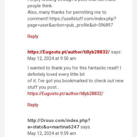
people think.
Also, many thanks for permitting me to
comment! https://usellstuff.com/index.php?
page=user&action=pub_profile&id=596897
Reply
https://Eugosto.pt/author/tillyb28832/
says:
May 12, 2024 at 9:50 am
I wanted to thank you for this fantastic read!! I
definitely loved every little bit
of it. I’ve got you bookmarked to check out new
stuff you post…
https://Eugosto.pt/author/tillyb28832/
Reply
http://Orouo.com/index.php?
a=stats&u=martina6247
says:
May 12, 2024 at 9:59 am