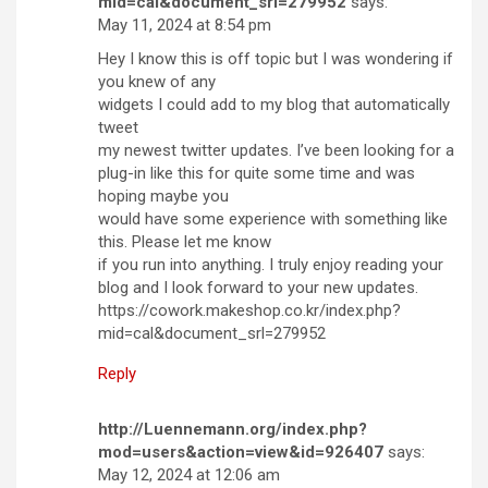
mid=cal&document_srl=279952
says:
May 11, 2024 at 8:54 pm
Hey I know this is off topic but I was wondering if
you knew of any
widgets I could add to my blog that automatically
tweet
my newest twitter updates. I’ve been looking for a
plug-in like this for quite some time and was
hoping maybe you
would have some experience with something like
this. Please let me know
if you run into anything. I truly enjoy reading your
blog and I look forward to your new updates.
https://cowork.makeshop.co.kr/index.php?
mid=cal&document_srl=279952
Reply
http://Luennemann.org/index.php?
mod=users&action=view&id=926407
says:
May 12, 2024 at 12:06 am