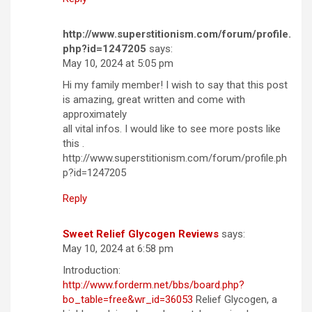
http://www.superstitionism.com/forum/profile.
php?id=1247205
says:
May 10, 2024 at 5:05 pm
Hi my family member! I wish to say that this post
is amazing, great written and come with
approximately
all vital infos. I would like to see more posts like
this .
http://www.superstitionism.com/forum/profile.ph
p?id=1247205
Reply
Sweet Relief Glycogen Reviews
says:
May 10, 2024 at 6:58 pm
Introduction:
http://www.forderm.net/bbs/board.php?
bo_table=free&wr_id=36053
Relief Glycogen, a