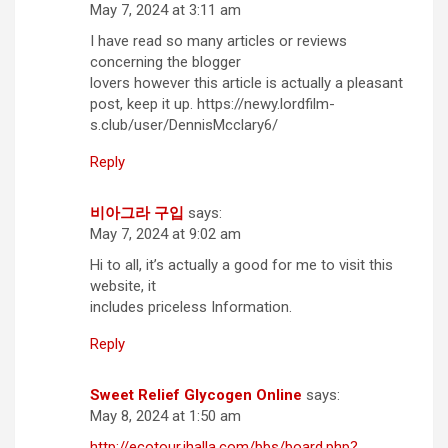
May 7, 2024 at 3:11 am
I have read so many articles or reviews
concerning the blogger
lovers however this article is actually a pleasant
post, keep it up. https://newy.lordfilm-
s.club/user/DennisMcclary6/
Reply
비아그라 구입
says:
May 7, 2024 at 9:02 am
Hi to all, it’s actually a good for me to visit this
website, it
includes priceless Information.
Reply
Sweet Relief Glycogen Online
says:
May 8, 2024 at 1:50 am
http://ecotour.ihalla.com/bbs/board.php?