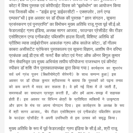
कोटा में विश्व पुस्तक एवं कोपीराईट दिवस को “बूकोथोन” का आयोजन किया
गया जिसकी थीम – “डाईव इन्टू डाईवरसीटी – एक्सप्लोर , लर्न एण्ड
एम्पावर”थी | इस अवसर पर डॉ दीपक की पुस्तक “ ज्ञान संगठन , सूचना
प्रसंस्करण एवं पुनप्राप्ति“ का विमोचन मुख्य अतिथि राजू गुप्ता पूर्व सी.ई.ओ.
फेडरलाईट ग्रुप इंडिया, अध्यक्ष सागर आजाद , फाउन्डर प्रेसीडेंट चेंप रीडर
एसोशिएशन एण्ड एनीकडोट पब्लिशींग हाउस दिल्ली, विशिष्ट अतिथि डॉ
प्रीतिमा व्यास लाईब्रेरीयन अकलंक ग्रुप ऑफ कालेज कोटा , डॉ नीलम
काबरा असीसटेंट प्रोफेसर पुस्तकालय एव सूचना विज्ञान, आशीष जैन वरिष्ठ
प्रबंधक आई.डी.एफ.सी. फर्स्ट बैंक कोटा एवं गेस्ट ऑफ ऑनर बिगुल कुमार
जैन सेवानिवृत उप मुख्य अभियंता तापीय परियोजना राजस्थान एवं कीनोट
स्पीकर डॉ शशि जैन पुस्तकालयाध्यक्ष द्वारा किया गया |
कार्यक्रम का शुभारंभ
सर्व धर्म ग्रंथ पूजन (बिब्लीयोमेट्री सेरेमनी) के साथ सम्पन्न हुआ| इस
अवसर पर डॉ दीपक कुमार श्रीवास्तव ने बताया कि पुस्तकों को पढ़ना तनाव
को कम करने में मदद कर सकता है। वे हमें नई दिशा में ले जाती हैं,
समस्याओं का समाधान प्रस्तुत करती हैं, और हमें आत्म-समझ में सहायक
होती हैं। इस अवसर पर विभिन्न क्षेत्रों के प्रतिष्ठित व्यक्तियों ने उत्कृष्टता
और ज्ञान के मंच पर अपना योगदान दिया। इस कार्यक्रम के अध्यक्ष के रूप
में श्री सागर आजाद, चेंप रीडर एसोशिएशन एवं एनीकडोट पब्लिशिंग हाउस
के फाउंडर प्रेसीडेंट ने अपनी उपस्थिति से इस उत्सव को समृद्ध किया।
मुख्य अतिथि के रूप में पूर्व फेडरलाईट ग्रुप इंडिया के सी.ई.ओ., श्री राजू