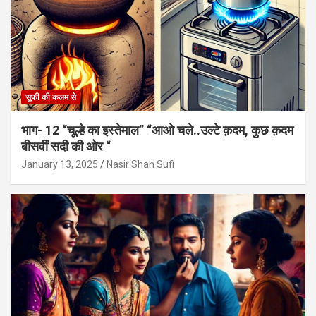
सूफी की कलम से
भाग- 12 “चूल्हे का इस्तेमाल” “आओ चले..उल्टे क़दम, कुछ क़दम
बीसवीं सदी की ओर “
January 13, 2025
Nasir Shah Sufi