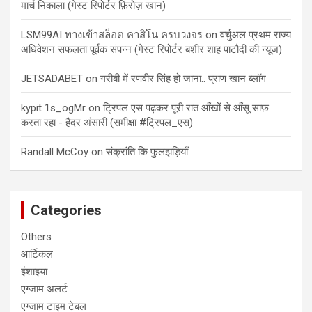
मार्च निकाला (गेस्ट रिपोर्टर फ़िरोज़ खान)
LSM99AI ทางเข้าสล็อต คาสิโน ครบวงจร
on
वर्चुअल प्रथम राज्य
अधिवेशन सफलता पूर्वक संपन्न (गेस्ट रिपोर्टर बशीर शाह पाटौदी की न्यूज)
JETSADABET
on
गरीबी में रणवीर सिंह हो जाना.. प्राण खान ब्लॉग
kypit 1s_ogMr
on
ट्रिपल एस पढ़कर पूरी रात आँखों से आँसू साफ़
करता रहा - हैदर अंसारी (समीक्षा #ट्रिपल_एस)
Randall McCoy
on
संक्रांति कि फुलझड़ियाँ
Categories
Others
आर्टिकल
इंशाइया
एग्जाम अलर्ट
एग्जाम टाइम टेबल