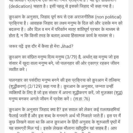
यह आवाहन प्रक्रिया एक अत्यंत गंभीर प्रक्रिया है। यह पूर्ण डेडिकेशन
(dedication) चाहता है। इसी पहलू से इसको जिहाद भी कहा गया है।
क़ुरआन के अनुसार, जिहाद पूर्ण रूप से एक अराजनीतिक (non political)
प्रक्रिया है। आवाहक जिहाद का लक्ष्य मनुष्य के दिल को और उसके मन को
बदलना है। और दिल व मन में परिवर्तन मात्र शांतिपूर्ण प्रचार के माध्यम से
होता है, न कि किसी तरह के बलात् अथवा हिंसात्मक कार्य के माध्यम से।
जरूर पढ़ें: इस दौर में कैसा हो मेरा Jihad?
क़ुरआन का वांछित मनुष्य दिव्य मनुष्य (3/79) है, अर्थात् वह मनुष्य जो इस
संसार में ख़ुदा वाला मनुष्य बने, जो पालनहार की ओर एकाग्र रहकर जीवन
व्यतीत करे।
पालनहार का पसंदीदा मनुष्य बनने की इस प्रक्रिया को क़ुरआन में तज़्किय:
(शुद्धीकरण) (2/129) कहा गया है। क़ुरआन के अनुसार, जन्नत उन्हीं
व्यक्तियों के लिए है जो इस संसार में अपना शुद्धीकरण करें, जो मुज़क्का (शुद्ध)
मनुष्य बनकर अगले जीवन में प्रवेश करें। (ता.हा.:76)
क़ुरआन के अनुसार जिहाद क्या है? इस सवाल को लेकर कई ग़लतफ़हमियां
फैलाई जाती हैं और इस शब्द के मनमाने अर्थ भी निकाले जाते हैं। इस पर मैं
कुछ लिखने वाला था कि आज क़ुरआन के हिंदी अनुवाद के शुरुआती पृष्ठों में
यह सामग्री मिल गई। इसके लेखक मौलाना वहीदुद्दीन खां साहब हैं। आप