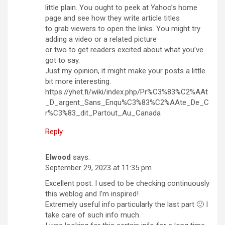
little plain. You ought to peek at Yahoo’s home
page and see how they write article titles
to grab viewers to open the links. You might try
adding a video or a related picture
or two to get readers excited about what you’ve
got to say.
Just my opinion, it might make your posts a little
bit more interesting.
https://yhet.fi/wiki/index.php/Pr%C3%83%C2%AAt
_D_argent_Sans_Enqu%C3%83%C2%AAte_De_C
r%C3%83_dit_Partout_Au_Canada
Reply
Elwood
says:
September 29, 2023 at 11:35 pm
Excellent post. I used to be checking continuously
this weblog and I’m inspired!
Extremely useful info particularly the last part 🙂 I
take care of such info much.