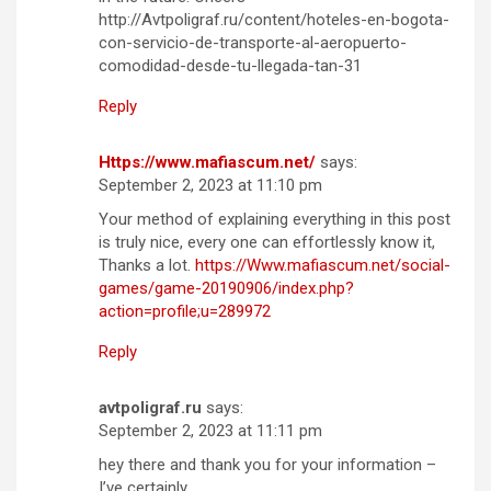
http://Avtpoligraf.ru/content/hoteles-en-bogota-
con-servicio-de-transporte-al-aeropuerto-
comodidad-desde-tu-llegada-tan-31
Reply
Https://www.mafiascum.net/
says:
September 2, 2023 at 11:10 pm
Your method of explaining everything in this post
is truly nice, every one can effortlessly know it,
Thanks a lot.
https://Www.mafiascum.net/social-
games/game-20190906/index.php?
action=profile;u=289972
Reply
avtpoligraf.ru
says:
September 2, 2023 at 11:11 pm
hey there and thank you for your information –
I’ve certainly