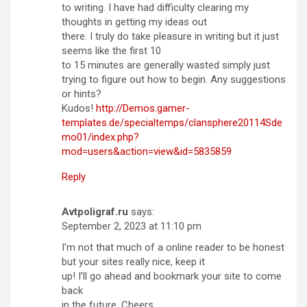
to writing. I have had difficulty clearing my
thoughts in getting my ideas out
there. I truly do take pleasure in writing but it just
seems like the first 10
to 15 minutes are generally wasted simply just
trying to figure out how to begin. Any suggestions
or hints?
Kudos!
http://Demos.gamer-
templates.de/specialtemps/clansphere20114Sde
mo01/index.php?
mod=users&action=view&id=5835859
Reply
Avtpoligraf.ru
says:
September 2, 2023 at 11:10 pm
I’m not that much of a online reader to be honest
but your sites really nice, keep it
up! I’ll go ahead and bookmark your site to come
back
in the future. Cheers