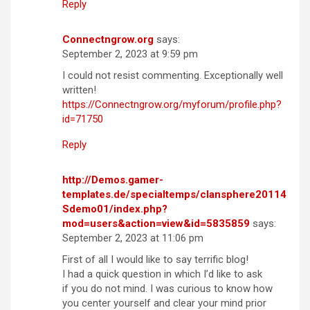
Reply
Connectngrow.org
says:
September 2, 2023 at 9:59 pm
I could not resist commenting. Exceptionally well
written!
https://Connectngrow.org/myforum/profile.php?
id=71750
Reply
http://Demos.gamer-
templates.de/specialtemps/clansphere20114
Sdemo01/index.php?
mod=users&action=view&id=5835859
says:
September 2, 2023 at 11:06 pm
First of all I would like to say terrific blog!
I had a quick question in which I’d like to ask
if you do not mind. I was curious to know how
you center yourself and clear your mind prior