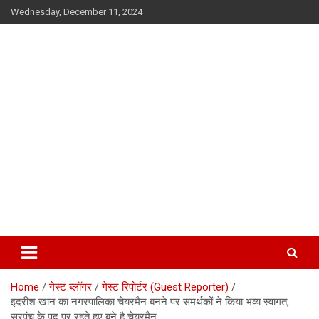
Skip
Wednesday, December 11, 2024
to
content
सूफी की कलम से
Home
गेस्ट ब्लॉगर
गेस्ट रिपोर्टर (Guest Reporter)
इदरीश खान का नगरपालिका चेयरमैन बनने पर समर्थकों ने किया भव्य स्वागत,
सरपंच के पद पर रहते हुए बने है चेयरमैन