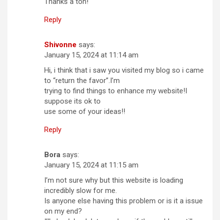
Thanks a ton!
Reply
Shivonne
says:
January 15, 2024 at 11:14 am
Hi, i think that i saw you visited my blog so i came
to “return the favor”.I’m
trying to find things to enhance my website!I
suppose its ok to
use some of your ideas!!
Reply
Bora
says:
January 15, 2024 at 11:15 am
I’m not sure why but this website is loading
incredibly slow for me.
Is anyone else having this problem or is it a issue
on my end?