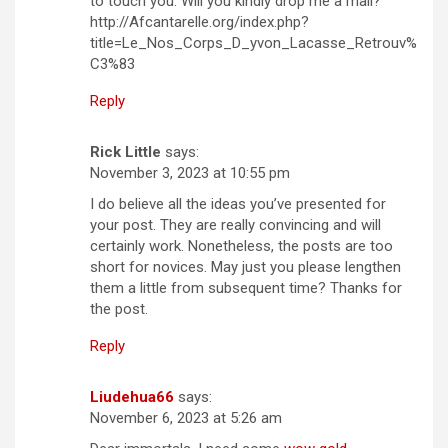
to touch you. Will you kindly drop me a mail?
http://Afcantarelle.org/index.php?
title=Le_Nos_Corps_D_yvon_Lacasse_Retrouv%
C3%83
Reply
Rick Little
says:
November 3, 2023 at 10:55 pm
I do believe all the ideas you’ve presented for
your post. They are really convincing and will
certainly work. Nonetheless, the posts are too
short for novices. May just you please lengthen
them a little from subsequent time? Thanks for
the post.
Reply
Liudehua66
says:
November 6, 2023 at 5:26 am