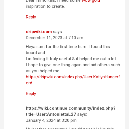
Dear immortals, I need some
wow gold
inspiration to create.
Reply
dripwiki.com
says:
December 11, 2023 at 7:10 am
Heya i am for the first time here. I found this
board and
I in finding It truly useful & it helped me out a lot.
I hope to give one thing again and aid others such
as you helped me.
https://dripwiki.com/index.php/User:KatlynHungerf
ord
Reply
https://wiki.continue.community/index.php?
title=User:AntoniettaL27
says:
January 4, 2024 at 3:20 pm