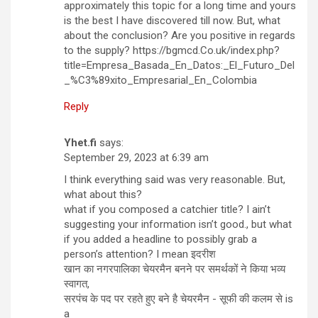
approximately this topic for a long time and yours
is the best I have discovered till now. But, what
about the conclusion? Are you positive in regards
to the supply? https://bgmcd.Co.uk/index.php?
title=Empresa_Basada_En_Datos:_El_Futuro_Del
_%C3%89xito_Empresarial_En_Colombia
Reply
Yhet.fi
says:
September 29, 2023 at 6:39 am
I think everything said was very reasonable. But,
what about this?
what if you composed a catchier title? I ain’t
suggesting your information isn’t good., but what
if you added a headline to possibly grab a
person’s attention? I mean इदरीश
खान का नगरपालिका चेयरमैन बनने पर समर्थकों ने किया भव्य
स्वागत,
सरपंच के पद पर रहते हुए बने है चेयरमैन - सूफी की कलम से is
a