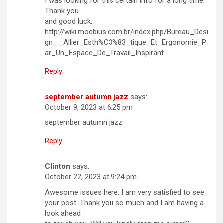
I was looking for this certain info for a long time.
Thank you
and good luck.
http://wiki.moebius.com.br/index.php/Bureau_Desi
gn_:_Allier_Esth%C3%83_tique_Et_Ergonomie_P
ar_Un_Espace_De_Travail_Inspirant
Reply
september autumn jazz
says:
October 9, 2023 at 6:25 pm
september autumn jazz
Reply
Clinton
says:
October 22, 2023 at 9:24 pm
Awesome issues here. I am very satisfied to see
your post. Thank you so much and I am having a
look ahead