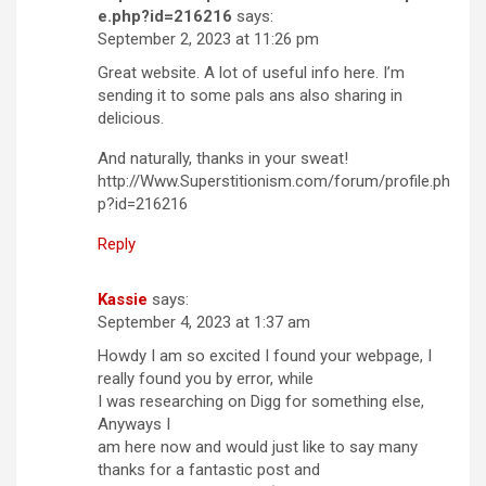
e.php?id=216216
says:
September 2, 2023 at 11:26 pm
Great website. A lot of useful info here. I’m
sending it to some pals ans also sharing in
delicious.
And naturally, thanks in your sweat!
http://Www.Superstitionism.com/forum/profile.ph
p?id=216216
Reply
Kassie
says:
September 4, 2023 at 1:37 am
Howdy I am so excited I found your webpage, I
really found you by error, while
I was researching on Digg for something else,
Anyways I
am here now and would just like to say many
thanks for a fantastic post and