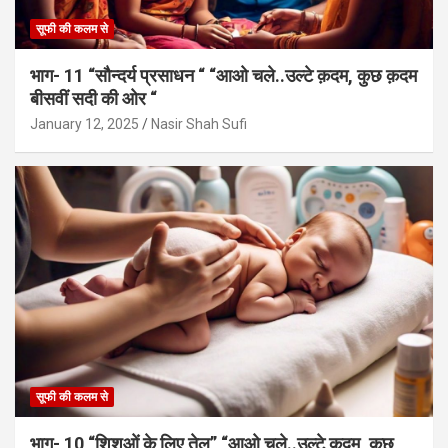
सूफी की कलम से
भाग- 11 “सौन्दर्य प्रसाधन “ “आओ चले..उल्टे क़दम, कुछ क़दम
बीसवीं सदी की ओर “
January 12, 2025
Nasir Shah Sufi
सूफी की कलम से
भाग- 10 “शिशुओं के लिए तेल” “आओ चले..उल्टे क़दम, कुछ