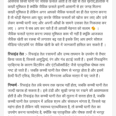
आसपास किसी घानी पर जैविक फ़सले आती हैं तो वही से तेल ख़रीदे,हालाँकि ये
काफ़ी मुश्किल है क्योंकि जैविक फ़सले इतनी आसानी से हर जगह मिलना
काफ़ी मुश्किल है लेकिन अगर आपको जैविक फसलों का ही तेल प्राप्त करना
है तो थोड़ी मेहनत आप ख़ुद करके जैविक फसलों को खोज कर लाए और उसे
लेकर कच्ची घानी जाए और अपनी आँखों के सामने उसका तेल निकलवा कर
लाए । अगर ये सब आप कर पाते हैं तो आपकी मेहनत को सलाम
।
जैविक फसलें प्राप्त करना ज़्यादा मुश्किल काम भी नहीं है क्यूंकि आजकल
जैविक खेती का रकबा भी लगातार बढ़ रहा है इसके लिए आप हमारे सोशल
मीडिया प्लेटफ़ॉर्म पर जैविक खेती के बारे में जानकारी हासिल कर सकते हैं ।
रिफाइंड तेल :-
रिफाइंड तेल रसायनों और उच्च तापमान के उपयोग से तैयार
किया जाता है, जिससे अशुद्धियां, रंग और गंध हटाई जाती हैं। इसमें रिफाइनिंग
प्रक्रिया के कारण विटामिन और एंटीऑक्सीडेंट जैसे प्राकृतिक पोषक तत्व
नष्ट हो जाते हैं। जबकि कच्ची घानी तेल पोषण से भरपूर होता है और इसमें
हेल्दी फैटी एसिड, विटामिन, और मिनरल्स अधिक मात्रा में पाए जाते हैं।
निष्कर्ष
:- रिफाइंड तेल लंबे समय तक खराब नहीं होता, जबकि कच्ची घानी तेल
जल्दी खराब हो सकता है। इसे ठंडी और सूखी जगह पर रखने की आवश्यकता
होती है और रिफाइंड तेल कच्ची घानी तेल की तुलना में सस्ता होता है, जबकि
कच्ची घानी तेल उत्पादन में अधिक श्रम और संसाधन मांगता है, जिससे यह
महंगा होता है लेकिन यदि स्वास्थ्य प्राथमिकता है, तो कच्ची घानी तेल का
उपयोग करना फायदेमंद है, क्योंकि यह प्राकृतिक और पोषक तत्वों से भरपूर