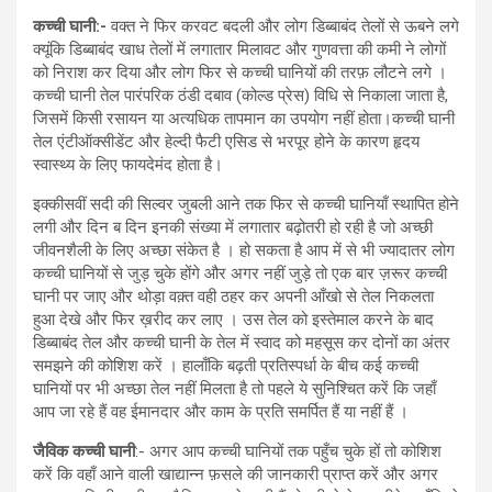
कच्ची घानी:-
वक्त ने फिर करवट बदली और लोग डिब्बाबंद तेलों से ऊबने लगे
क्यूंकि डिब्बाबंद खाध तेलों में लगातार मिलावट और गुणवत्ता की कमी ने लोगों
को निराश कर दिया और लोग फिर से कच्ची घानियों की तरफ़ लौटने लगे ।
कच्ची घानी तेल पारंपरिक ठंडी दबाव (कोल्ड प्रेस) विधि से निकाला जाता है,
जिसमें किसी रसायन या अत्यधिक तापमान का उपयोग नहीं होता।कच्ची घानी
तेल एंटीऑक्सीडेंट और हेल्दी फैटी एसिड से भरपूर होने के कारण हृदय
स्वास्थ्य के लिए फायदेमंद होता है।
इक्कीसवीं सदी की सिल्वर जुबली आने तक फिर से कच्ची घानियाँ स्थापित होने
लगी और दिन ब दिन इनकी संख्या में लगातार बढ़ोतरी हो रही है जो अच्छी
जीवनशैली के लिए अच्छा संकेत है । हो सकता है आप में से भी ज्यादातर लोग
कच्ची घानियों से जुड़ चुके होंगे और अगर नहीं जुड़े तो एक बार ज़रूर कच्ची
घानी पर जाए और थोड़ा वक़्त वही ठहर कर अपनी आँखो से तेल निकलता
हुआ देखे और फिर ख़रीद कर लाए । उस तेल को इस्तेमाल करने के बाद
डिब्बाबंद तेल और कच्ची घानी के तेल में स्वाद को महसूस कर दोनों का अंतर
समझने की कोशिश करें । हालाँकि बढ़ती प्रतिस्पर्धा के बीच कई कच्ची
घानियों पर भी अच्छा तेल नहीं मिलता है तो पहले ये सुनिश्चित करें कि जहाँ
आप जा रहे हैं वह ईमानदार और काम के प्रति समर्पित हैं या नहीं हैं ।
जैविक कच्ची घानी
:- अगर आप कच्ची घानियों तक पहुँच चुके हों तो कोशिश
करें कि वहाँ आने वाली खाद्यान्न फ़सले की जानकारी प्राप्त करें और अगर