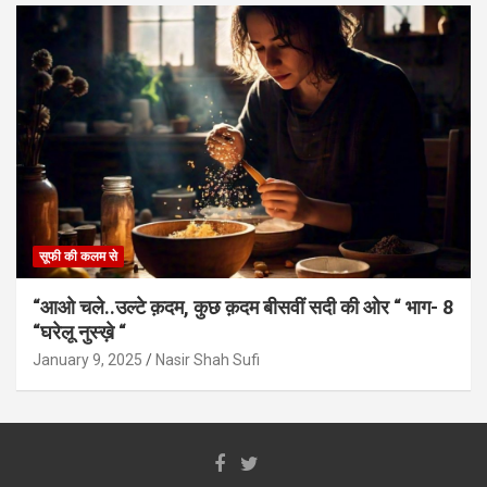
सूफी की कलम से
“आओ चले..उल्टे क़दम, कुछ क़दम बीसवीं सदी की ओर “ भाग- 8
“घरेलू नुस्ख़े “
January 9, 2025
Nasir Shah Sufi