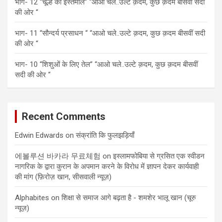
भाग- 12 “चूल्हे का इस्तेमाल” “आओ चले..उल्टे क़दम, कुछ क़दम बीसवीं सदी
की ओर “
भाग- 11 “सौन्दर्य प्रसाधन “ “आओ चले..उल्टे क़दम, कुछ क़दम बीसवीं सदी
की ओर “
भाग- 10 “शिशुओं के लिए तेल” “आओ चले..उल्टे क़दम, कुछ क़दम बीसवीं
सदी की ओर “
Recent Comments
Edwin Edwards
on
संक्रांति कि फुलझड़ियाँ
에볼루션 바카라 무료체험
on
इस्लामफोबिया से ग्रसित एक स्वीडन
नागरिक के द्वारा कुरान के अपमान करने के विरोध में ज्ञापन देकर कार्यवाही
की मांग (फ़िरोज़ खान, सीसवाली न्यूज़)
Alphabites
on
शिक्षा से समाज आगे बढ़ता है - शमशेर भालू खान (चूरु
न्यूज़)