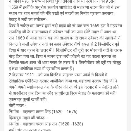
नौ चौकी महल के मध्य में स्थित घुणी तपस्वी गोस्वामी प्रेम गिरी की है ,सन
1559 में इन्हीं के अनुरोध सहयोग आशीर्वाद से महाराणा उदय सिंह जी ने इस
स्थान पर राज महलों की नींव रखी एवं महलों का निर्माण प्रारूप करवाया।
मेवाड़ में नदी का संयोजन-
विश्व में सर्वप्रथम मानव द्वारा नदी बहाव को संभवत सन 1669 इस में महाराणा
राजसिंह जी के शासनकाल में उबेश्वर नदी का जल छोटे मदार में जाता था ।
सन 1669 में जाना सागर बड़ा का तालाब बनाते समय उबेश्वर की पहाड़ियों से
निकलने वाली उबेश्वर नदी का बहाव उबेश्वर तीर्थ स्थल से 2 किलोमीटर पूर्व
दिशा में धार ग्राम के उत्तर में 1 किलोमीटर की दूरी पर मोरवानी नदी के तरफ
मोड़ दिया गया था, विश्व में मानव द्वारा नदी जोड़ने का यह पहला प्रयास था
जिसके साक्ष्य आज भी धारा ग्राम के उत्तर में 1 किलोमीटर की दूरी पर मौजूद
है तथा भौगोलिक तथ्य भी प्रमाणित करते हैं।
2 दिसम्बर 1911 - को जब ब्रिटिश सम्राट पंचम जॉर्ज ने दिल्ली में
ऐतिहासिक एंपीरियल दरबार आयोजित किया था, महाराणा प्रताप सिंह जी ने
अपने अपने यशोज्जवल वंश के गौरव की रक्षार्थ इस दरबार में सम्मिलित होने
से अस्वीकार कर दिया था और स्वाधीनता प्रिय मेवाड़ के महाराणा की यही
एकमात्र कुर्सी खाली रही l
मोती महल -
निर्माता - महाराणा करण सिंह (1620 - 1676)
दिलखुश महल की चौपड़ -
निर्माता - महाराणा करण सिंह सन (1620 -1628)
हाथी दांत का पुराना दरवाजा-