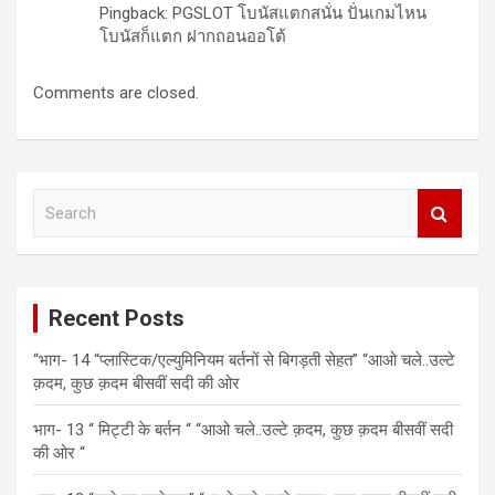
Pingback: PGSLOT โบนัสแตกสนั่น ปั่นเกมไหน
โบนัสก็แตก ฝากถอนออโต้
Comments are closed.
S
e
a
r
c
Recent Posts
h
“भाग- 14 “प्लास्टिक/एल्युमिनियम बर्तनों से बिगड़ती सेहत” “आओ चले..उल्टे
क़दम, कुछ क़दम बीसवीं सदी की ओर
भाग- 13 “ मिट्टी के बर्तन “ “आओ चले..उल्टे क़दम, कुछ क़दम बीसवीं सदी
की ओर “