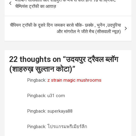
मेज़बान सीसवाली और शाहपुरा के मैच से कल होगा 18 वीं क्रिकेट
navigation
चैम्पियंस ट्रॉफी का आग़ाज़
चैंपियन ट्रॉफी के दूसरे दिन जमकर बरसे चौके- छक्के , भुनेंन ,उदपुरिया
और मांगरोल ने जीते मैच (सीसवाली न्यूज़)
22 thoughts on “
उदयपुर ट्रैवल ब्लॉग
(शाहरुख़ सुल्तान कोटा)
”
Pingback:
z strain magic mushrooms
Pingback: u31 com
Pingback: superkaya88
Pingback: โปรแกรมพรีเมียร์ลีก