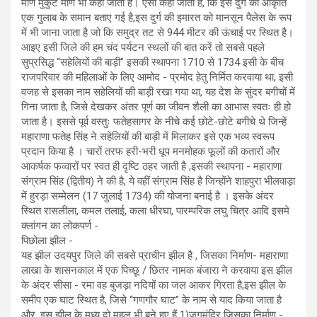
मणि मुकुट मणि भी कहा जाता है। ऐसा कहा जाता है, कि इस दुर्ग की आकृति
एक गुलाब के समान बताए गई है,इस दुर्ग की इमारत को मानसून पैलेस के रूप
में भी जाना जाता है जो कि समुद्र तट से 944 मीटर की ऊंचाई पर स्थित है।
आइए इसी जिले की हम चंद पर्यटन स्थलों की बात करें तो सबसे पहले
सुप्रसिद्ध “सहेलियों की बाड़ी” इसकी स्थापना 1710 से 1734 इसी के बीच
राजपरिवार की महिलाओं के लिए आमोद - प्रमोद हेतु निर्मित करवाया था, इसी
वजह से इसका नाम सहेलियों की बाड़ी रखा गया था, यह देश के सुंदर बगीचों में
गिना जाता है, जिसे देखकर अंतर पूर्ण का जीवन शैली का आभास स्वतः ही हो
जाता है। इससे पूर्व वस्तुः फतेहसागर के नीचे कई छोटे-छोटे बगीचे थे जिन्हें
महाराणा फतेह सिंह ने सहेलियों की बाड़ी में मिलाकर इसे एक भव्य स्वरूप
प्रदान किया है । चारों तरफ हरी-भरी धूप मनमोहक फूलों की कतारों और
आकर्षक फव्वारों पर स्वत ही दृष्टि ठहर जाती है ,इसकी स्थापना - महाराणा
संग्राम सिंह‌ (द्वितीय) ने की है, ये वहीं संग्राम सिंह है जिन्होंने शाहपुरा भीलवाड़ा
में हुरड़ा सम्मेलन (17 जुलाई 1734) की योजना बनाई है । इसके अंदर
स्थित रासलीला, कमल तलाई, कला धीरघा, पारम्परिक लघु चित्र आदि इसमे
क्लांगन का लोकपर्ण -
पिछोला झील -
यह झील उदयपुर जिले की सबसे प्राचीन झील है , जिसका निर्माण- महाराणा
लाखा के शासनकाल में एक पिच्छू / छितर नामक बंजारा ने करवाया इस झील
के अंदर सीसा - रमा वह बुजड़ा नदियों का जल आकर गिरता है,इस झील के
समीप एक घाट स्थित है, जिसे “गणगौर घाट” के नाम से याद किया जाता है
और, इस झील के मध्य दो महल भी बने हुए हैं 1)जगमंदिर जिसका निर्माण -