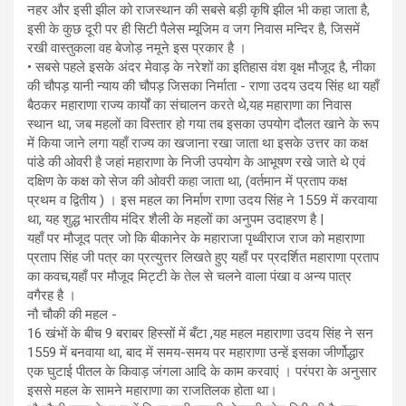
नहर और इसी झील को राजस्थान की सबसे बड़ी कृषि झील भी कहा जाता है,
इसी के कुछ दूरी पर ही सिटी पैलेस म्यूजिम व जग निवास मन्दिर है, जिसमें
रखी वास्तुकला वह बेजोड़ नमूने इस प्रकार है ।
• सबसे पहले इसके अंदर मेवाड़ के नरेशों का इतिहास वंश वृक्ष मौजूद है, नीका
की चौपड़ यानी न्याय की चौपड़ जिसका निर्माता - राणा उदय उदय सिंह था यहाँ
बैठकर महाराणा राज्य कार्यों का संचालन करते थे,यह महाराणा का निवास
स्थान था, जब महलों का विस्तार हो गया तब इसका उपयोग दौलत खाने के रूप
में किया जाने लगा यहाँ राज्य का खजाना रखा जाता था इसके उत्तर का कक्ष
पांडे की ओवरी है जहां महाराणा के निजी उपयोग के आभूषण रखे जाते थे एवं
दक्षिण के कक्ष को सेज की ओवरी कहा जाता था, (वर्तमान में प्रताप कक्ष
प्रथम व द्वितीय ) । इस महल का निर्माण राणा उदय सिंह ने 1559 में करवाया
था, यह शुद्ध भारतीय मंदिर शैली के महलों का अनुपम उदाहरण है |
यहाँ पर मौजूद पत्र जो कि बीकानेर के महाराजा पृथ्वीराज राज को महाराणा
प्रताप सिंह जी पत्र का प्रत्युत्तर लिखते हुए यहाँ पर प्रदर्शित महाराणा प्रताप
का कवच,यहाँ पर मौजूद मिट्टी के तेल से चलने वाला पंखा व अन्य पात्र
वगैरह है ।
नौ चौकी की महल -
16 खंभों के बीच 9 बराबर हिस्सों में बँटा ,यह महल महाराणा उदय सिंह ने सन
1559 में बनवाया था, बाद में समय-समय पर महाराणा उन्हें इसका जीर्णोद्धार
एक घुटाई पीतल के किवाड़ जंगला आदि के काम करवाएं । परंपरा के अनुसार
इससे महल के सामने महाराणा का राजतिलक होता था।