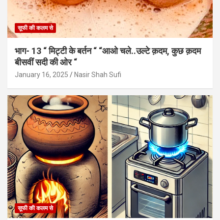
सूफी की कलम से
भाग- 13 “ मिट्टी के बर्तन “ “आओ चले..उल्टे क़दम, कुछ क़दम
बीसवीं सदी की ओर “
January 16, 2025
Nasir Shah Sufi
सूफी की कलम से