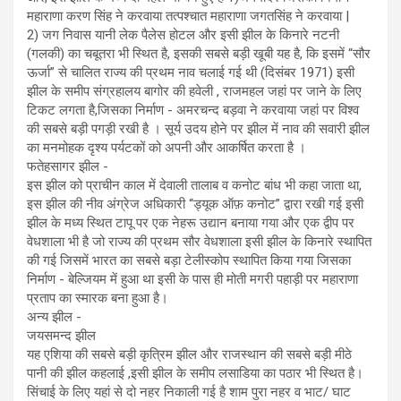
महाराणा करण सिंह ने करवाया तत्पश्चात महाराणा जगतसिंह ने करवाया |
2) जग निवास यानी लेक पैलेस होटल और इसी झील के किनारे नटनी
(गलकी) का चबूतरा भी स्थित है, इसकी सबसे बड़ी खूबी यह है, कि इसमें “सौर
ऊर्जा” से चालित राज्य की प्रथम नाव चलाई गई थी (दिसंबर 1971) इसी
झील के समीप संग्रहालय बागोर की हवेली , राजमहल जहां पर जाने के लिए
टिकट लगता है,जिसका निर्माण - अमरचन्द बड़वा ने करवाया जहां पर विश्व
की सबसे बड़ी पगड़ी रखी है । सूर्य उदय होने पर झील में नाव की सवारी झील
का मनमोहक दृश्य पर्यटकों को अपनी और आकर्षित करता है ।
फतेहसागर झील -
इस झील को प्राचीन काल में देवाली तालाब व कनोट बांध भी कहा जाता था,
इस झील की नीव अंग्रेज अधिकारी “ड्यूक ऑफ़ कनोट” द्वारा रखी गई इसी
झील के मध्य स्थित टापू पर एक नेहरू उद्यान बनाया गया और एक द्वीप पर
वेधशाला भी है जो राज्य की प्रथम सौर वेधशाला इसी झील के किनारे स्थापित
की गई जिसमें भारत का सबसे बड़ा टेलीस्कोप स्थापित किया गया जिसका
निर्माण - बेल्जियम में हुआ था इसी के पास ही मोती मगरी पहाड़ी पर महाराणा
प्रताप का स्मारक बना हुआ है।
अन्य झील -
जयसमन्द झील
यह एशिया की सबसे बड़ी कृत्रिम झील और राजस्थान की सबसे बड़ी मीठे
पानी की झील कहलाई ,इसी झील के समीप लसाडिया का पठार भी स्थित है।
सिंचाई के लिए यहां से दो नहर निकाली गई है शाम पुरा नहर व भाट/ घाट