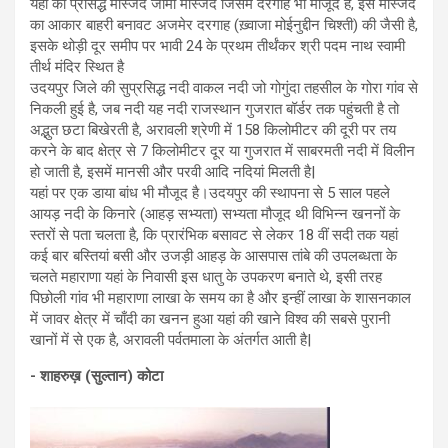
यहाँ की प्रसिद्ध मस्जिद जामा मस्जिद जिसमें दरगाह भी मौजूद है, इस मस्जिद
का आकार बाहरी बनावट अजमेर दरगाह (ख़्वाजा मोईनुद्दीन चिश्ती) की जैसी है,
इसके थोड़ी दूर समीप पर भावी 24 के प्रथम तीर्थंकर श्री पदम नाथ स्वामी
तीर्थ मंदिर स्थित है
उदयपुर जिले की सुप्रसिद्ध नदी वाकल नदी जो गोगुंदा तहसील के गोरा गांव से
निकली हुई है, जब नदी यह नदी राजस्थान गुजरात बॉर्डर तक पहुंचती है तो
अद्भुत छटा बिखेरती है, अरावली श्रेणी में 158 किलोमीटर की दूरी पर तय
करने के बाद क्षेत्र से 7 किलोमीटर दूर या गुजरात में साबरमती नदी में विलीन
हो जाती है, इसमें मानसी और परवी आदि नदियां मिलती है|
यहां पर एक डाया बांध भी मौजूद है।उदयपुर की स्थापना से 5 साल पहले
आयड़ नदी के किनारे (आहड़ सभ्यता) सभ्यता मौजूद थी विभिन्न खननों के
स्तरों से पता चलता है, कि प्रारंभिक बसावट से लेकर 18 वीं सदी तक यहां
कई बार बस्तियां बसी और उजड़ी आहड़ के आसपास तांबे की उपलब्धता के
चलते महाराणा यहां के निवासी इस धातु के उपकरण बनाते थे, इसी तरह
पिछोली गांव भी महाराणा लाखा के समय का है और इन्हीं लाखा के शासनकाल
में जावर क्षेत्र में चाँदी का खनन हुआ यहां की खाने विश्व की सबसे पुरानी
खानों में से एक है, अरावली पर्वतमाला के अंतर्गत आती है|
- शाहरुख़ (सुल्तान) कोटा