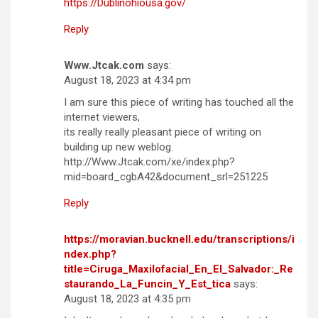
https://Dublinohiousa.gov/
Reply
Www.Jtcak.com
says:
August 18, 2023 at 4:34 pm
I am sure this piece of writing has touched all the
internet viewers,
its really really pleasant piece of writing on
building up new weblog.
http://Www.Jtcak.com/xe/index.php?
mid=board_cgbA42&document_srl=251225
Reply
https://moravian.bucknell.edu/transcriptions/i
ndex.php?
title=Ciruga_Maxilofacial_En_El_Salvador:_Re
staurando_La_Funcin_Y_Est_tica
says:
August 18, 2023 at 4:35 pm