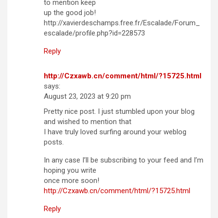
to mention keep
up the good job!
http://xavierdeschamps.free.fr/Escalade/Forum_
escalade/profile.php?id=228573
Reply
http://Czxawb.cn/comment/html/?15725.html
says:
August 23, 2023 at 9:20 pm
Pretty nice post. I just stumbled upon your blog
and wished to mention that
I have truly loved surfing around your weblog
posts.
In any case I’ll be subscribing to your feed and I’m
hoping you write
once more soon!
http://Czxawb.cn/comment/html/?15725.html
Reply