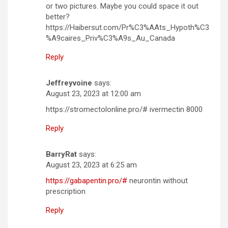
or two pictures. Maybe you could space it out
better?
https://Haibersut.com/Pr%C3%AAts_Hypoth%C3
%A9caires_Priv%C3%A9s_Au_Canada
Reply
Jeffreyvoine
says:
August 23, 2023 at 12:00 am
https://stromectolonline.pro/# ivermectin 8000
Reply
BarryRat
says:
August 23, 2023 at 6:25 am
https://gabapentin.pro/#
neurontin without
prescription
Reply