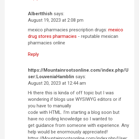
Albertthish
says:
August 19, 2023 at 2:08 pm
mexico pharmacies prescription drugs:
mexico
drug stores pharmacies
- reputable mexican
pharmacies online
Reply
https://Mountainrootsonline.com/index.php/U
ser:LouveniaHamblin
says:
August 20, 2023 at 12:44 am
Hi there this is kinda of off topic but I was
wondering if blogs use WYSIWYG editors or if
you have to manually
code with HTML. I’m starting a blog soon but
have no coding knowledge so I wanted to
get guidance from someone with experience. Any
help would be enormously appreciated!
https://Mountainrootsonline.com/index.php/User: