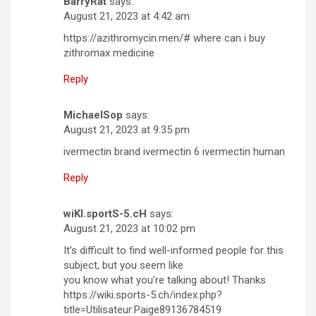
BarryRat
says:
August 21, 2023 at 4:42 am
https://azithromycin.men/# where can i buy
zithromax medicine
Reply
MichaelSop
says:
August 21, 2023 at 9:35 pm
ivermectin brand ivermectin 6 ivermectin human
Reply
wiKI.sportS-5.cH
says:
August 21, 2023 at 10:02 pm
It’s difficult to find well-informed people for this
subject, but you seem like
you know what you’re talking about! Thanks
https://wiki.sports-5.ch/index.php?
title=Utilisateur:Paige89136784519