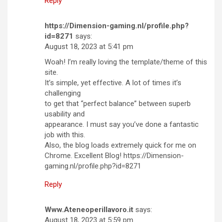
Reply
https://Dimension-gaming.nl/profile.php?
id=8271
says:
August 18, 2023 at 5:41 pm
Woah! I’m really loving the template/theme of this
site.
It’s simple, yet effective. A lot of times it’s
challenging
to get that “perfect balance” between superb
usability and
appearance. I must say you’ve done a fantastic
job with this.
Also, the blog loads extremely quick for me on
Chrome. Excellent Blog! https://Dimension-
gaming.nl/profile.php?id=8271
Reply
Www.Ateneoperillavoro.it
says:
August 18, 2023 at 5:59 pm