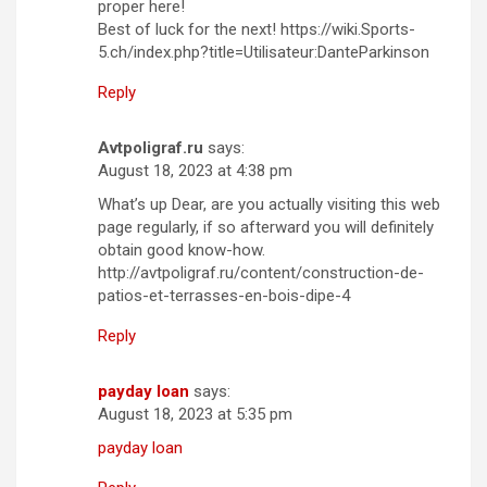
proper here!
Best of luck for the next! https://wiki.Sports-
5.ch/index.php?title=Utilisateur:DanteParkinson
Reply
Avtpoligraf.ru
says:
August 18, 2023 at 4:38 pm
What’s up Dear, are you actually visiting this web
page regularly, if so afterward you will definitely
obtain good know-how.
http://avtpoligraf.ru/content/construction-de-
patios-et-terrasses-en-bois-dipe-4
Reply
payday loan
says:
August 18, 2023 at 5:35 pm
payday loan