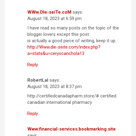
WWw.DIe-seiTe.coM
says:
August 18, 2023 at 6:59 pm
I have read so many posts on the topic of the
blogger lovers except this post
is actually a good piece of writing, keep it up.
http://Www.die-seite.com/index.php?
a=stats&u=ceryscanchola13
Reply
RobertLal
says:
August 18, 2023 at 8:37 pm
http://certifiedcanadapharm.store/# certified
canadian international pharmacy
Reply
Www.financial-services.bookmarking.site
says: