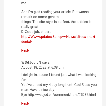
me.
And i’m glad reading your article. But wanna
remark on some general
things, The site style is perfect, the articles is
really great :
D. Good job, cheers
http://Www.updates.Sbm.pw/News/clinica-maxi-
dental/
Reply
WSdJcd.cN
says:
August 18, 2023 at 6:38 pm
I delight in, cause I found just what I was looking
for.
You’ve ended my 4 day long hunt! God Bless you
man. Have a nice day.
Bye http://wsdjcd.cn/comment/html/?5987.html
Reply