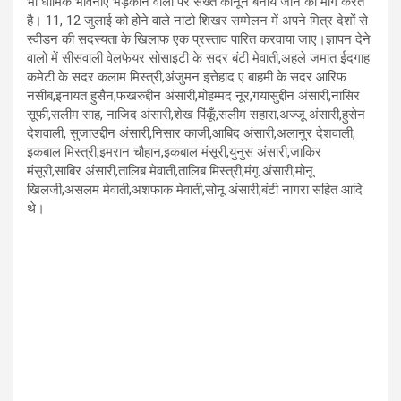
भी धार्मिक भावनाऐं भड़काने वालों पर सख्त कानून बनाये जाने की मांग करते
है। 11, 12 जुलाई को होने वाले नाटो शिखर सम्मेलन में अपने मित्र देशों से
स्वीडन की सदस्यता के खिलाफ एक प्रस्ताव पारित करवाया जाए।ज्ञापन देने
वालो में सीसवाली वेलफेयर सोसाइटी के सदर बंटी मेवाती,अहले जमात ईदगाह
कमेटी के सदर कलाम मिस्त्री,अंजुमन इत्तेहाद ए बाहमी के सदर आरिफ
नसीब,इनायत हुसैन,फखरुद्दीन अंसारी,मोहम्मद नूर,गयासुद्दीन अंसारी,नासिर
सूफी,सलीम साह, नाजिद अंसारी,शेख पिंकूँ,सलीम सहारा,अज्जू अंसारी,हुसेन
देशवाली, सुजाउद्दीन अंसारी,निसार काजी,आबिद अंसारी,अलानुर देशवाली,
इकबाल मिस्त्री,इमरान चौहान,इकबाल मंसूरी,युनुस अंसारी,जाकिर
मंसूरी,साबिर अंसारी,तालिब मेवाती,तालिब मिस्त्री,मंगू अंसारी,मोनू
खिलजी,असलम मेवाती,अशफाक मेवाती,सोनू अंसारी,बंटी नागरा सहित आदि
थे।