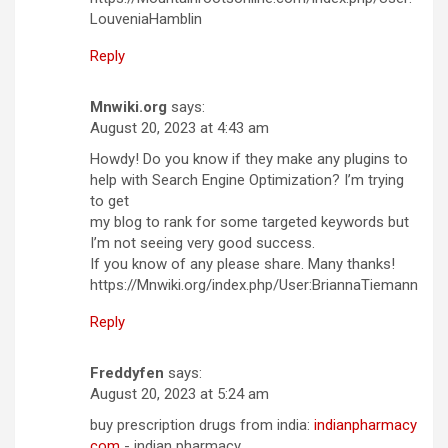
LouveniaHamblin
Reply
Mnwiki.org
says:
August 20, 2023 at 4:43 am
Howdy! Do you know if they make any plugins to
help with Search Engine Optimization? I’m trying
to get
my blog to rank for some targeted keywords but
I’m not seeing very good success.
If you know of any please share. Many thanks!
https://Mnwiki.org/index.php/User:BriannaTiemann
Reply
Freddyfen
says:
August 20, 2023 at 5:24 am
buy prescription drugs from india:
indianpharmacy
com
- indian pharmacy