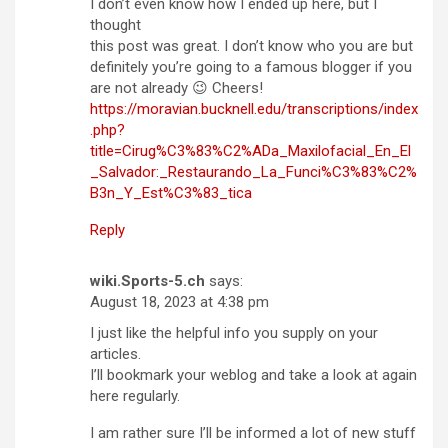
I don’t even know how I ended up here, but I
thought
this post was great. I don’t know who you are but
definitely you’re going to a famous blogger if you
are not already 😉 Cheers!
https://moravian.bucknell.edu/transcriptions/index
.php?
title=Cirug%C3%83%C2%ADa_Maxilofacial_En_El
_Salvador:_Restaurando_La_Funci%C3%83%C2%
B3n_Y_Est%C3%83_tica
Reply
wiki.Sports-5.ch
says:
August 18, 2023 at 4:38 pm
I just like the helpful info you supply on your
articles.
I’ll bookmark your weblog and take a look at again
here regularly.
I am rather sure I’ll be informed a lot of new stuff