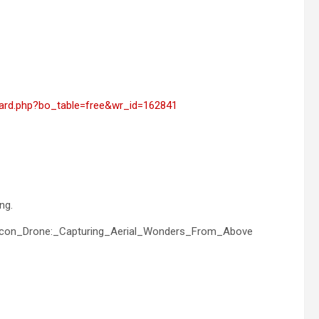
ard.php?bo_table=free&wr_id=162841
ng.
_Falcon_Drone:_Capturing_Aerial_Wonders_From_Above