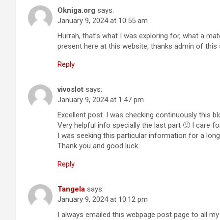
Okniga.org
says:
January 9, 2024 at 10:55 am
Hurrah, that’s what I was exploring for, what a mate
present here at this website, thanks admin of this
Reply
vivoslot
says:
January 9, 2024 at 1:47 pm
Excellent post. I was checking continuously this b
Very helpful info specially the last part 🙂 I care fo
I was seeking this particular information for a long
Thank you and good luck.
Reply
Tangela
says:
January 9, 2024 at 10:12 pm
I always emailed this webpage post page to all my f