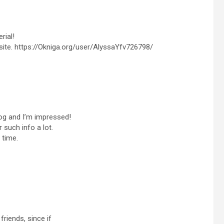
rial!
 site. https://Okniga.org/user/AlyssaYfv726798/
log and I’m impressed!
r such info a lot.
 time.
riends, since if