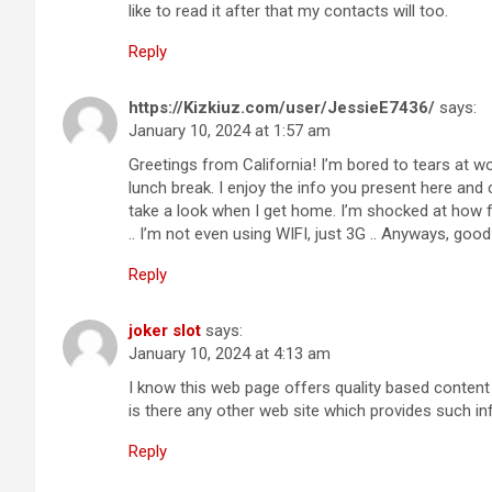
like to read it after that my contacts will too.
Reply
https://Kizkiuz.com/user/JessieE7436/
says:
January 10, 2024 at 1:57 am
Greetings from California! I’m bored to tears at w
lunch break. I enjoy the info you present here and c
take a look when I get home. I’m shocked at how 
.. I’m not even using WIFI, just 3G .. Anyways, goo
Reply
joker slot
says:
January 10, 2024 at 4:13 am
I know this web page offers quality based content 
is there any other web site which provides such in
Reply