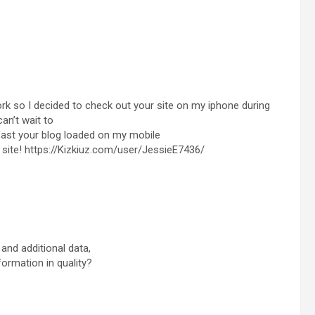
ork so I decided to check out your site on my iphone during
an’t wait to
fast your blog loaded on my mobile
d site! https://Kizkiuz.com/user/JessieE7436/
and additional data,
formation in quality?