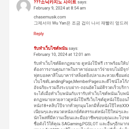
???소닉카지노 사이트
says:
February 9, 2024 at 8:54 am
chasemusik.com
그제서야 Wu Yan은 조금 겁이 나서 재빨리 엎드려 
Reply
รับทำเว็บไซต์พนัน
says:
February 10, 2024 at 12:01 am
รับทำเว็บไซต์ผิดกฏหมาย ดูหนังโป๊ฟรี เราพร้อมให้บ
ต้องการงานคุณภาพในราคาย่อมเยาว์จ่ายจบไม่มีจุกจิ
ฟุตบอลคาสิโนบาคาร่าสล็อตยิงปลาและหวยเชื่อมต่
เว็บไซต์LandingPage,MemberPageและดีไซน์โลโก
อัจฉริยะรวมถึงระบบฝาก-ถอนอัตโนมัติรวดเร็วบริการ
จะได้เมื่อทำเว็บพนันกับเรารับทำเว็บไซต์พนันเว็
ดกฏหมายหวยลาวดูหนังโป๊ฟรีเว็บไซต์ดูหนังโป๊ออน
หนัง18+คลิปโป๊จากทั่วทุกมุมโลกมีทั้งหนังโป๊ไทยX
เนียนๆและหมวดหนังเกย์คัดสรรแต่หนังโป๊ใหม่ๆแ
นักโพสที่มีความเงี่ยนและมืออาชีพขอบคุณและโปรดอ
ชื่อดังไว้ให้คุณ SAGaming,PGSLOT และอื่นๆอีกมา