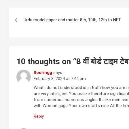
Post
Urdu model paper and matter 8th, 10th, 12th to NET
navigation
10 thoughts on “
8 वीं बोर्ड टाइम ट
flooringg
says:
February 8, 2024 at 7:44 pm
What i do not understood is in truth how you are 
are very intelligent You realize therefore significan
from numerous numerous angles Its like men and w
with Woman gaga Your own stuffs nice All the time
Reply