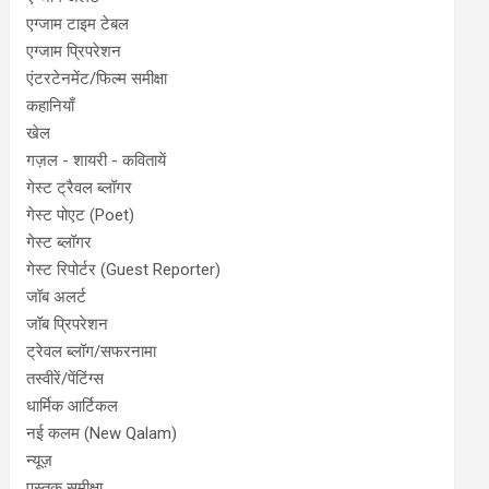
एग्जाम टाइम टेबल
एग्जाम प्रिपरेशन
एंटरटेनमेंट/फिल्म समीक्षा
कहानियाँ
खेल
गज़ल - शायरी - कवितायें
गेस्ट ट्रैवल ब्लॉगर
गेस्ट पोएट (Poet)
गेस्ट ब्लॉगर
गेस्ट रिपोर्टर (Guest Reporter)
जॉब अलर्ट
जॉब प्रिपरेशन
ट्रेवल ब्लॉग/सफरनामा
तस्वीरें/पेंटिंग्स
धार्मिक आर्टिकल
नई कलम (New Qalam)
न्यूज़
पुस्तक समीक्षा