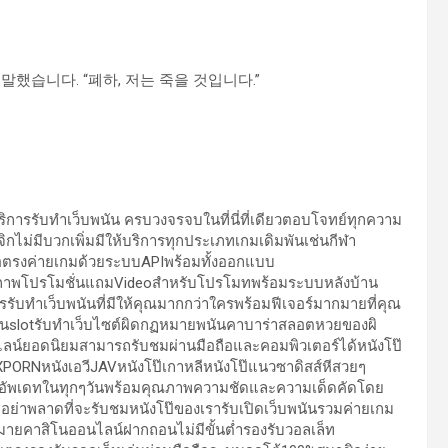
말했습니다. “폐하, 저는 죽을 것입니다.”
ริการรับทำเว็บพนัน ครบวงจรจบในที่นี่ที่เดียวตอบโจทย์ทุกความ
กไม่มีบวกเพิ่มมีให้บริการทุกประเภทเกมเดิมพันเช่นกีฬา
อตรงค่ายเกมด้วยระบบAPIพร้อมทั้งออกแบบ
้ภาพโปรโมชั่นแถมVideoสำหรับโปรโมทพร้อมระบบหลังบ้าน
รับทำเว็บพนันที่มีให้คุณมากกว่าใครพร้อมฟีเจอร์มากมายที่คุณ
บพนันslotรับทำเว็บไซต์ผิดกฏหมายพนันคาบาร่าสลอตหวยของผิ
ไลน์ยอดนิยมสามารถรับชมผ่านมือถือและคอมพิวเตอร์ได้หนังโป๊
XXPORNหนังเอวีJAVหนังโป๊เกาหลีหนังโป๊แนวซาดิสส์หีสวยๆ
ละอัพเดทในทุกๆวันพร้อมคุณภาพความชัดและความเด็ดคัดโดย
ย่าพลาดที่จะรับชมหนังโป๊ของเรารับเปิดเว็บพนันรวมค่ายเกม
กมายคาสิโนออนไลน์ฝากถอนไม่มีขั้นต่ำรองรับวอลเล็ท