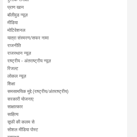
प्राण खान
बॉलीवुड न्यूज़
मीडिया
मोटिवेशनल
यात्रा संस्मरण/सफर नामा
राजनीति
राजस्थान न्यूज़
राष्ट्रीय - अंतराष्ट्रीय न्यूज़
रिजल्ट
लोकल न्यूज़
शिक्षा
समसामयिक मुद्दे (राष्ट्रीय/अंतराष्ट्रीय)
सरकारी योजनाए
साक्षात्कार
साहित्य
सूफी की कलम से
सोशल मीडिया पोस्ट