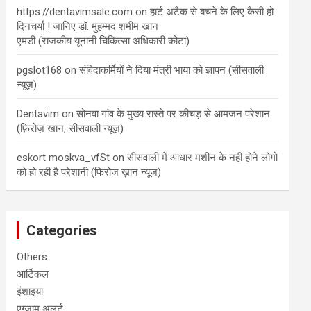
https://dentavimsale.com
on
हार्ट अटैक से बचने के लिए कैसी हो
दिनचर्या ! जानिए डॉ. मुहम्मद शमीम खान
एमडी (राजकीय यूनानी चिकित्सा अधिकारी कोटा)
pgslot168
on
संविदाकर्मियों ने दिया मंत्री भाया को ज्ञापन (सीसवाली
न्यूज़)
Dentavim
on
सोनवा गांव के मुख्य रास्ते पर कीचड़ से आमजन परेशान
(फ़िरोज़ खान, सीसवाली न्यूज़)
eskort moskva_vfSt
on
सीसवाली में आधार मशीन के नही होने लोगो
को हो रही है परेशानी (फिरोज ख़ान न्यूज़)
Categories
Others
आर्टिकल
इंशाइया
एग्जाम अलर्ट