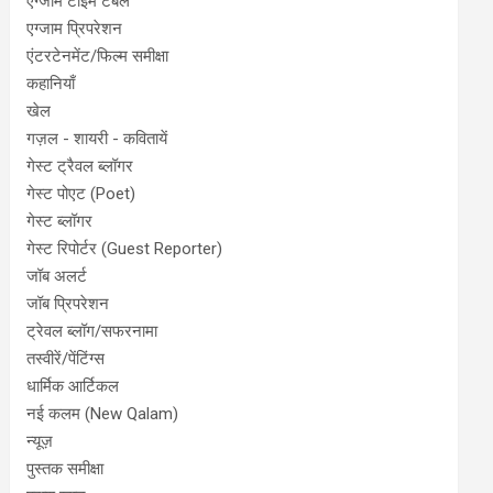
एग्जाम टाइम टेबल
एग्जाम प्रिपरेशन
एंटरटेनमेंट/फिल्म समीक्षा
कहानियाँ
खेल
गज़ल - शायरी - कवितायें
गेस्ट ट्रैवल ब्लॉगर
गेस्ट पोएट (Poet)
गेस्ट ब्लॉगर
गेस्ट रिपोर्टर (Guest Reporter)
जॉब अलर्ट
जॉब प्रिपरेशन
ट्रेवल ब्लॉग/सफरनामा
तस्वीरें/पेंटिंग्स
धार्मिक आर्टिकल
नई कलम (New Qalam)
न्यूज़
पुस्तक समीक्षा