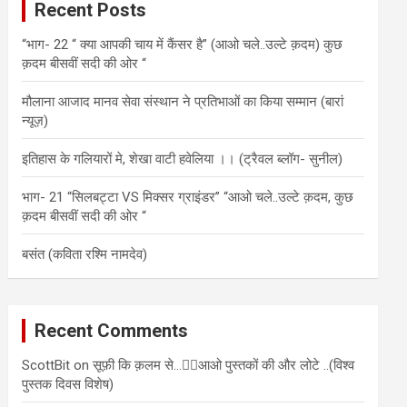
Recent Posts
h
“भाग- 22 “ क्या आपकी चाय में कैंसर है” (आओ चले..उल्टे क़दम) कुछ
क़दम बीसवीं सदी की ओर “
मौलाना आजाद मानव सेवा संस्थान ने प्रतिभाओं का किया सम्मान (बारां
न्यूज़)
इतिहास के गलियारों मे, शेखा वाटी हवेलिया ।। (ट्रैवल ब्लॉग- सुनील)
भाग- 21 “सिलबट्टा VS मिक्सर ग्राइंडर” “आओ चले..उल्टे क़दम, कुछ
क़दम बीसवीं सदी की ओर “
बसंत (कविता रश्मि नामदेव)
Recent Comments
ScottBit
on
सूफ़ी कि क़लम से…✍🏻आओ पुस्तकों की और लोटे ..(विश्व
पुस्तक दिवस विशेष)