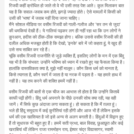
रिजवी कहीं क्रोधित हो जाते तो वे भी उसी तरह पेश आते। कुल मिलाकर बात
यह है कि सवाल-जवाब कम होते, झगड़े ज्यादा होते। ऐसे मामलों में किसी को
उसी की ‘भाषा’ में जवाब नहीं दिया जाना चाहिए।
मैंने सोशल मीडिया पर वसीम रिजवी को गाली-गलौज और ‘सर तन से जुदा’
की धमकियां देखी हैं। ये गालियां पढ़कर लग ही नहीं रहा था कि उन लोगों ने
क़ुरआन, हदीस को ठीक-ठीक समझा होगा। बल्कि उससे वसीम रिजवी की ही
दलील अधिक मजबूत होती है कि देखो, ‘इनके’ बारे में जो कहता हूं, ये खुद ही
उसे सच साबित कर रहे हैं।
चूंकि वसीम रिजवी राजनीति से जुड़े व्यक्ति हैं, इसलिए लोगों के मन में एक बिंदु
यह भी है कि संभवत: उन्होंने भविष्य को ध्यान में रखते हुए यह फैसला किया है।
हालांकि वास्तविकता क्या है, मुझे नहीं मालूम। कौन किस धर्म को मानता है,
किसे त्यागता है, कौन स्वर्ग में जाता है या नरक में पड़ता है - यह हमारे हाथ में
नहीं है। यह तय करने की शक्ति हममें नहीं है।
वसीम रिजवी की बातों से एक चीज का आभास तो होता है कि उन्होंने किताबें
काफी पढ़ी होंगी। हिंदू धर्म अपनाने के पीछे उनकी सोच क्या रही, यह वही
जानें। मैं सिर्फ कुछ अंदाजा लगा सकता हूं। हो सकता है कि मैं ग़लत हूं।
भले ही हिंदू समुदाय में कई कुरीतियां रही होंगी और आज भी हैं लेकिन इसके
धर्म की एक खासियत है जो इसे अन्य से अलग बनाती है। हिंदुओं में विद्वान हुए
हैं तो सुधारक भी बहुत हुए हैं। हममें सती प्रथा, बाल विवाह, छुआछूत और कई
खराबियां थीं लेकिन राजा राममोहन राय, ईश्वर चंद्र विद्यासागर, स्वामी