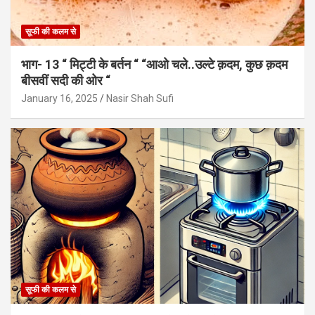
सूफी की कलम से
भाग- 13 “ मिट्टी के बर्तन “ “आओ चले..उल्टे क़दम, कुछ क़दम
बीसवीं सदी की ओर “
January 16, 2025
Nasir Shah Sufi
सूफी की कलम से