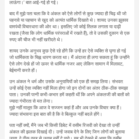
लाऊंगा।’ बात आई-गई हो गई।
बाद में मुझे पता चला कि वे अंकल को ऐसे लोगों से कुछ ज्यादा ही चिढ़ थी जो
पहनावे या पहचान से खुद को अत्यंत धार्मिक दिखाते थे। शायद उनका झुकाव
वामपंथी विचारधारा की ओर था। इसलिए जो कोई तिलक लगाता या दाढ़ी
रखता (जैसा कि लोग धार्मिक परंपराओं में रखते हैं), तो वे उसकी दुकान से एक
रुपए की चीज भी नहीं खरीदते थे।
शायद उनके अनुभव कुछ ऐसे रहे होंगे कि उन्हें हर ऐसे व्यक्ति से घृणा हो गई
जो धार्मिकता के चिह्न धारण करता था। मैं अंदाजा ही लगा सकता हूं कि उन्होंने
ऐसे लोग देखे हों जो ऊपर से धार्मिक नजर आए लेकिन सामान में मिलावट,
बेईमानी करते हों।
उन अंकल ने धर्म और उसके अनुयायियों को एक ही समझ लिया। संभवत:
उन्हें कोई ऐसा व्यक्ति नहीं मिला होगा जो इन दोनों का अंतर ठीक-ठीक समझा
पाता। उनकी पत्नी कभी-कभार हमें कहती थीं कि अपने अंकलजी की बातों को
ज्यादा गंभीरता से मत लेना।
मुझे नहीं मालूम कि आज वे सज्जन कहां हैं और अब उनके विचार क्या हैं।
ज्यादा संभावना इस बात की है कि वे बिल्कुल नहीं बदले होंगे।
पता नहीं क्यों, मैंने जब भी किसी डिबेट में वसीम रिजवी को देखा तो उन्हीं
अंकल की झलक दिखाई दी। उन्हें जवाब देने के लिए जिन लोगों को बुलाया
जाता, वे ठीक तरह से जवाब नहीं दे पाते। यह भी देखने में आया कि वसीम