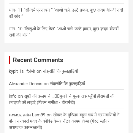
भाग- 11 “सौन्दर्य प्रसाधन “ “आओ चले..उल्टे क़दम, कुछ क़दम बीसवीं सदी
की ओर “
भाग- 10 “शिशुओं के लिए तेल” “आओ चले..उल्टे क़दम, कुछ क़दम बीसवीं
सदी की ओर “
Recent Comments
kypit 1s_fxMr
on
संक्रांति कि फुलझड़ियाँ
Alexander Dennis
on
संक्रांति कि फुलझड़ियाँ
info
on
सूफ़ी की क़लम से …✍🏻मुजरे से मुल्क तक पहुँची हीरामंडी की
तवाइफ़ो की लड़ाई (फ़िल्म समीक्षा - हीरामंडी)
แทงบอลสด Lsm99
on
सीकर के मुस्लिम बहुल गावं मे ग्रामवासियों ने
बीना सरकारी मदद के कोविड केयर सेंटर कायम किया (गेस्ट ब्लॉगर
अशफाक कायमखानी)