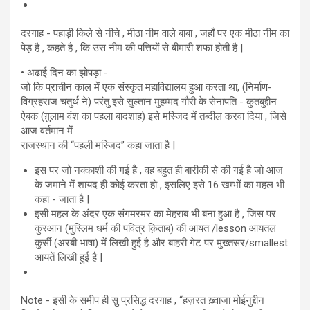
दरगाह - पहाड़ी किले से नीचे , मीठा नीम वाले बाबा , जहाँ पर एक मीठा नीम का
पेड़ है , कहते है , कि उस नीम की पत्तियों से बीमारी शफा होती है |
• अढाई दिन का झोपड़ा -
जो कि प्राचीन काल में एक संस्कृत महाविद्यालय हुआ करता था, (निर्माण-
विग्रहराज चतुर्थ ने) परंतु इसे सुल्तान मुहम्मद गौरी के सेनापति - कुतबुद्दीन
ऐबक (ग़ुलाम वंश का पहला बादशाह) इसे मस्जिद में तब्दील करवा दिया , जिसे
आज वर्तमान में
राजस्थान की “पहली मस्जिद” कहा जाता है |
इस पर जो नक्काशी की गई है , वह बहुत ही बारीकी से की गई है जो आज
के जमाने में शायद ही कोई करता हो , इसलिए इसे 16 खम्भों का महल भी
कहा - जाता है |
इसी महल के अंदर एक संगमरमर का मेहराब भी बना हुआ है , जिस पर
कुरआन (मुस्लिम धर्म की पवित्र क़िताब) की आयत /lesson आयतल
कुर्सी (अरबी भाषा) में लिखी हुई है और बाहरी गेट पर मुख्तसर/smallest
आयतें लिखी हुई है |
Note - इसी के समीप ही सु प्रसिद्ध दरगाह , “हज़रत ख़्वाजा मोईनुद्दीन