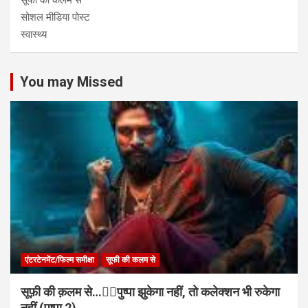
सूफी की कलम से
सोशल मीडिया पोस्ट
स्वास्थ्य
You may Missed
एंटरटेनमेंट/फिल्म समीक्षा
सूफी की कलम से
सूफ़ी की क़लम से…✍🏻पुष्पा झुकेगा नहीं, तो कलेक्शन भी रुकेगा
नहीं (पुष्पा 2)