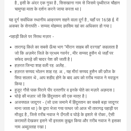
है , इसी के अंदर एक गुफा है , सिसखाना नाम से जिसमे पृथ्वीराज चौहान
चामुण्डा माता के दर्शन करने जाया करता था |
यह दुर्ग सर्वाधिक स्थानीय आक्रमण सहने वाला दुर्ग है , यहाँ पर 1658 ई. में
अकबर के सेनापति - सय्यद मोहम्मद क़ासिम खां का अधिकार हो गया |
•पहाड़ी किले पर स्तिथ मज़ार -
तारागढ़ किले का सबसे ऊँचा भाग “मीरान साहब की दरगाह” कहलाता है
जो कि अज़मेर जिले के प्रथम गवर्नर , मीर सय्यद हुसैन थे जहाँ पर
सफेद कपड़े की चादर पेश की जाती है |
हज़रत जिन्दा शाह वली रह. अलैह…
हज़रत सय्यद भोलन शाह रह. अ. , यह मीरां सय्यद हुसैन की फ़ौज के
सिपा सालार थे , आप शहीद होने के बाद आप को ग़रीब नवाज ने मदफून
किया |
हुज़ूर गौसे पाक पिराने पीर दस्तगीर व इनके पोते का मज़ारे अक़दस |
घोड़े की मज़ार जो कि हिंदुस्तान की एक मात्र है |
अजयपाल जादूगर - (जो उस जमाने में हिंदुस्तान का सबसे बड़ा जादूगर
माना जाता था ) के द्वारा भेजा गया पत्थर जो आज भी तारागढ़ पहाड़ी पर
मौजूद है , जिसे ग़रीब नवाज ने उँगली व घोड़े के इशारे से रोका , ऐसी
करामातें देखकर इसने भी इस्लाम कुबूल किया और ग़रीब नवाज ने इसका
नाम अब्दुल्लाह रखा |