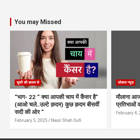
You may Missed
सूफी की कलम से
लोकल न्यूज़
“भाग- 22 “ क्या आपकी चाय में कैंसर है”
मौलाना आजा
(आओ चले..उल्टे क़दम) कुछ क़दम बीसवीं
प्रतिभाओं क
सदी की ओर “
February 4,
February 5, 2025
Nasir Shah Sufi