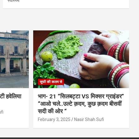
स्वास्थ्य
सूफी की कलम से
ाटी हवेलिया
भाग- 21 “सिलबट्टा VS मिक्सर ग्राइंडर”
“आओ चले..उल्टे क़दम, कुछ क़दम बीसवीं
सदी की ओर “
fi
February 3, 2025
Nasir Shah Sufi