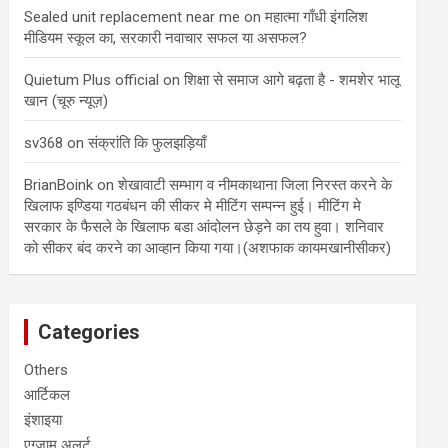
Sealed unit replacement near me
on
महात्मा गाँधी इंगलिश
मीडियम स्कूल का, सरकारी नवाचार सफल या असफल?
Quietum Plus official
on
शिक्षा से समाज आगे बढ़ता है - शमशेर भालू
खान (चूरु न्यूज़)
sv368
on
संक्रांति कि फुलझड़ियाँ
BrianBoink
on
शेखावाटी सम्भाग व नीमकाथाना जिला निरस्त करने के
खिलाफ इण्डिया गठबंधन की सीकर मे मीटिंग सम्पन्न हुई। मीटिंग मे
सरकार के फैसले के खिलाफ बडा आंदोलन छेड़ने का तय हुवा। शनिवार
को सीकर बंद करने का आव्हान किया गया।(अशफाक कायमखानीसीकर)
Categories
Others
आर्टिकल
इंशाइया
एग्जाम अलर्ट