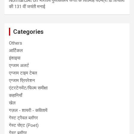
NormanJAt
on
भारतीय पुस्तकालय जगत के पितामाह पदम्श्री डॉ शियाली
की 131 वीं जयंती मनाई
Categories
Others
आर्टिकल
इंशाइया
एग्जाम अलर्ट
एग्जाम टाइम टेबल
एग्जाम प्रिपरेशन
एंटरटेनमेंट/फिल्म समीक्षा
कहानियाँ
खेल
गज़ल - शायरी - कवितायें
गेस्ट ट्रैवल ब्लॉगर
गेस्ट पोएट (Poet)
गेस्ट ब्लॉगर