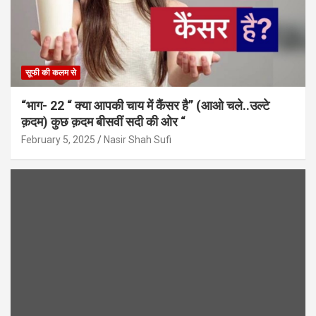
सूफी की कलम से
“भाग- 22 “ क्या आपकी चाय में कैंसर है” (आओ चले..उल्टे
क़दम) कुछ क़दम बीसवीं सदी की ओर “
February 5, 2025
Nasir Shah Sufi