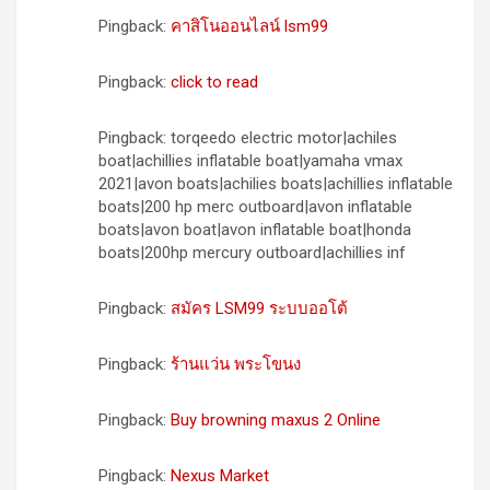
Pingback:
คาสิโนออนไลน์ lsm99
Pingback:
click to read
Pingback: torqeedo electric motor|achiles
boat|achillies inflatable boat|yamaha vmax
2021|avon boats|achilies boats|achillies inflatable
boats|200 hp merc outboard|avon inflatable
boats|avon boat|avon inflatable boat|honda
boats|200hp mercury outboard|achillies inf
Pingback:
สมัคร LSM99 ระบบออโต้
Pingback:
ร้านแว่น พระโขนง
Pingback:
Buy browning maxus 2 Online
Pingback:
Nexus Market