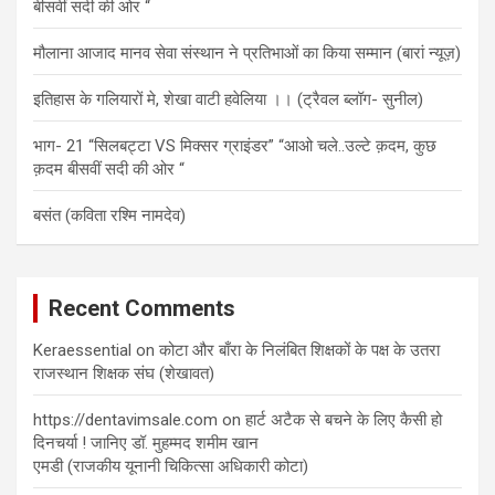
बीसवीं सदी की ओर “
मौलाना आजाद मानव सेवा संस्थान ने प्रतिभाओं का किया सम्मान (बारां न्यूज़)
इतिहास के गलियारों मे, शेखा वाटी हवेलिया ।। (ट्रैवल ब्लॉग- सुनील)
भाग- 21 “सिलबट्टा VS मिक्सर ग्राइंडर” “आओ चले..उल्टे क़दम, कुछ
क़दम बीसवीं सदी की ओर “
बसंत (कविता रश्मि नामदेव)
Recent Comments
Keraessential
on
कोटा और बाँरा के निलंबित शिक्षकों के पक्ष के उतरा
राजस्थान शिक्षक संघ (शेखावत)
https://dentavimsale.com
on
हार्ट अटैक से बचने के लिए कैसी हो
दिनचर्या ! जानिए डॉ. मुहम्मद शमीम खान
एमडी (राजकीय यूनानी चिकित्सा अधिकारी कोटा)