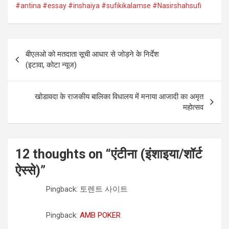
#antina #essay #inshaiya #sufikikalamse #Nasirshahsufi
Post
बीएलओ को मतदाता सूची आधार से जोड़ने के निर्देश
navigation
(इटावा, कोटा न्यूज)
खोडावदा के राजकीय बालिका विधालय में मनाया आजादी का अमृत
महोत्सव
12 thoughts on “
एंटीना (इंशाइया/शॉर्ट
ऐस्से)
”
Pingback: 토렌트 사이트
Pingback:
AMB POKER